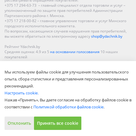
рассматривать обращения покупателей:
+375 17 294-63-73 – главный специалист отдела торговли и услуг –
уполномоченный по защите прав потребителей Администрации
Партизанского района г. Минска.
+375 17 218-00-82 – главное управление торговли и услуг Минского
городского исполнительного комитета.
По вопросам, касающимся случаев нарушения прав потребителей,
вы можете обратиться по электронному адресу
shop@ydachnik.by
Рейтинг Ydachnik.by
Средняя оценка:
4.9
из
5
на основании голосования
10
наших
покупателей
Наши магазины представлены в Минске, Бресте, Витебске, Гомеле,
Мы используем файлы cookie для улучшения пользовательского
Гродно, Могилеве, Бобруйске, Барановичах, Молодечно,
Новополоцке, Пинске, Солигорске. При заказе в интернет-магазине
опыта, сбора статистики и представления персонализированных
доставка осуществляется по всей Беларуси.
рекомендаций.
Настроить cookie.
Нажав «Принять», Вы даете согласие на обработку файлов cookie в
соответствии с
Политикой обработки файлов cookie
.
Отклонить
Принять все cookie
Показать полную версию
© ООО «Акватехнологии», 2002—2022