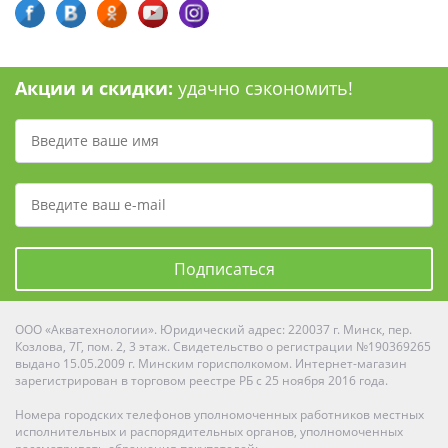
Акции и скидки:
удачно сэкономить!
Подписаться
ООО «Акватехнологии». Юридический адрес: 220037 г. Минск, пер.
Козлова, 7Г, пом. 2, 3 этаж. Свидетельство о регистрации №190369265
выдано 15.05.2009 г. Минским горисполкомом. Интернет-магазин
зарегистрирован в торговом реестре РБ с 25 ноября 2016 года.
Номера городских телефонов уполномоченных работников местных
исполнительных и распорядительных органов, уполномоченных