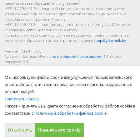
рассматривать обращения покупателей:
+375 17 294-63-73 – главный специалист отдела торговли и услуг –
уполномоченный по защите прав потребителей Администрации
Партизанского района г. Минска.
+375 17 218-00-82 – главное управление торговли и услуг Минского
городского исполнительного комитета.
По вопросам, касающимся случаев нарушения прав потребителей,
вы можете обратиться по электронному адресу
shop@ydachnik.by
Рейтинг Ydachnik.by
Средняя оценка:
4.9
из
5
на основании голосования
10
наших
покупателей
Наши магазины представлены в Минске, Бресте, Витебске, Гомеле,
Мы используем файлы cookie для улучшения пользовательского
Гродно, Могилеве, Бобруйске, Барановичах, Молодечно,
Новополоцке, Пинске, Солигорске. При заказе в интернет-магазине
опыта, сбора статистики и представления персонализированных
доставка осуществляется по всей Беларуси.
рекомендаций.
Настроить cookie.
Нажав «Принять», Вы даете согласие на обработку файлов cookie в
соответствии с
Политикой обработки файлов cookie
.
Отклонить
Принять все cookie
Показать полную версию
© ООО «Акватехнологии», 2002—2022