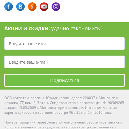
Акции и скидки:
удачно сэкономить!
Подписаться
ООО «Акватехнологии». Юридический адрес: 220037 г. Минск, пер.
Козлова, 7Г, пом. 2, 3 этаж. Свидетельство о регистрации №190369265
выдано 15.05.2009 г. Минским горисполкомом. Интернет-магазин
зарегистрирован в торговом реестре РБ с 25 ноября 2016 года.
Номера городских телефонов уполномоченных работников местных
исполнительных и распорядительных органов, уполномоченных