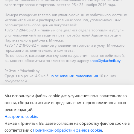
зарегистрирован в торговом реестре РБ с 25 ноября 2016 года.
Номера городских телефонов уполномоченных работников местных
исполнительных и распорядительных органов, уполномоченных
рассматривать обращения покупателей:
+375 17 294-63-73 – главный специалист отдела торговли и услуг –
уполномоченный по защите прав потребителей Администрации
Партизанского района г. Минска.
+375 17 218-00-82 – главное управление торговли и услуг Минского
городского исполнительного комитета.
По вопросам, касающимся случаев нарушения прав потребителей,
вы можете обратиться по электронному адресу
shop@ydachnik.by
Рейтинг Ydachnik.by
Средняя оценка:
4.9
из
5
на основании голосования
10
наших
покупателей
Наши магазины представлены в Минске, Бресте, Витебске, Гомеле,
Мы используем файлы cookie для улучшения пользовательского
Гродно, Могилеве, Бобруйске, Барановичах, Молодечно,
Новополоцке, Пинске, Солигорске. При заказе в интернет-магазине
опыта, сбора статистики и представления персонализированных
доставка осуществляется по всей Беларуси.
рекомендаций.
Настроить cookie.
Нажав «Принять», Вы даете согласие на обработку файлов cookie в
соответствии с
Политикой обработки файлов cookie
.