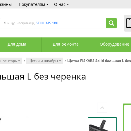
азины
Покупателям
О нас
Я ищу, например,
STIHL MS 180
В
Пн
Для дома
Для ремонта
Оборудование
Сб
Вс
С
инвентарь
Щетки и швабры
Щетка FISKARS Solid большая L бе
+3
+3
льшая L без черенка
М
А
К