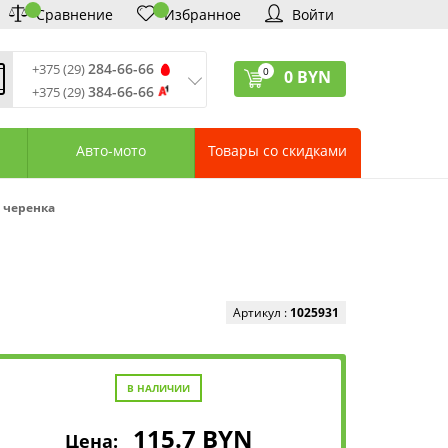
Сравнение
Избранное
Войти
284-66-66
+375 (29)
0
0
BYN
384-66-66
+375 (29)
ремя обработки звонков
:
 – Пт: 9:00—20:00
Авто-мото
Товары со скидками
: 10:00—18:00
: выходной
ервисный центр:
з черенка
75 (17) 388-66-33
75 (29) 828-07-62
агазины «Удачник»
дреса СЦ «Удачник»
онтактная информация
Артикул :
1025931
В НАЛИЧИИ
115.7
BYN
Цена: