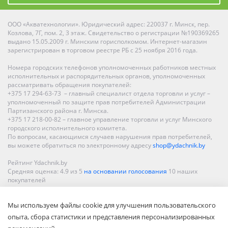
ООО «Акватехнологии». Юридический адрес: 220037 г. Минск, пер.
Козлова, 7Г, пом. 2, 3 этаж. Свидетельство о регистрации №190369265
выдано 15.05.2009 г. Минским горисполкомом. Интернет-магазин
зарегистрирован в торговом реестре РБ с 25 ноября 2016 года.
Номера городских телефонов уполномоченных работников местных
исполнительных и распорядительных органов, уполномоченных
рассматривать обращения покупателей:
+375 17 294-63-73 – главный специалист отдела торговли и услуг –
уполномоченный по защите прав потребителей Администрации
Партизанского района г. Минска.
+375 17 218-00-82 – главное управление торговли и услуг Минского
городского исполнительного комитета.
По вопросам, касающимся случаев нарушения прав потребителей,
вы можете обратиться по электронному адресу
shop@ydachnik.by
Рейтинг Ydachnik.by
Средняя оценка:
4.9
из
5
на основании голосования
10
наших
покупателей
Наши магазины представлены в Минске, Бресте, Витебске, Гомеле,
Мы используем файлы cookie для улучшения пользовательского
Гродно, Могилеве, Бобруйске, Барановичах, Молодечно,
Новополоцке, Пинске, Солигорске. При заказе в интернет-магазине
опыта, сбора статистики и представления персонализированных
доставка осуществляется по всей Беларуси.