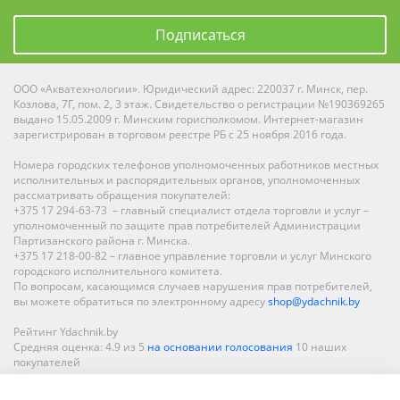
Подписаться
ООО «Акватехнологии». Юридический адрес: 220037 г. Минск, пер.
Козлова, 7Г, пом. 2, 3 этаж. Свидетельство о регистрации №190369265
выдано 15.05.2009 г. Минским горисполкомом. Интернет-магазин
зарегистрирован в торговом реестре РБ с 25 ноября 2016 года.
Номера городских телефонов уполномоченных работников местных
исполнительных и распорядительных органов, уполномоченных
рассматривать обращения покупателей:
+375 17 294-63-73 – главный специалист отдела торговли и услуг –
уполномоченный по защите прав потребителей Администрации
Партизанского района г. Минска.
+375 17 218-00-82 – главное управление торговли и услуг Минского
городского исполнительного комитета.
По вопросам, касающимся случаев нарушения прав потребителей,
вы можете обратиться по электронному адресу
shop@ydachnik.by
Рейтинг Ydachnik.by
Средняя оценка:
4.9
из
5
на основании голосования
10
наших
покупателей
Наши магазины представлены в Минске, Бресте, Витебске, Гомеле,