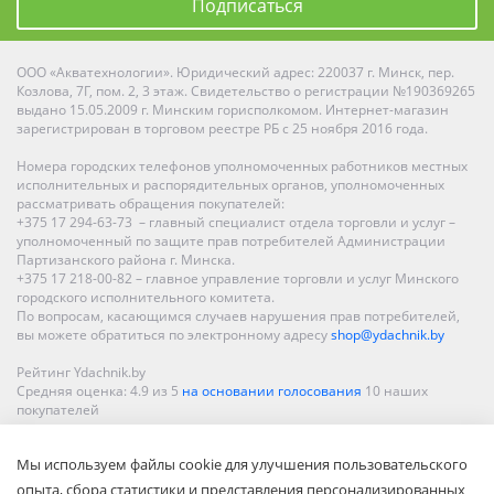
Подписаться
ООО «Акватехнологии». Юридический адрес: 220037 г. Минск, пер.
Козлова, 7Г, пом. 2, 3 этаж. Свидетельство о регистрации №190369265
выдано 15.05.2009 г. Минским горисполкомом. Интернет-магазин
зарегистрирован в торговом реестре РБ с 25 ноября 2016 года.
Номера городских телефонов уполномоченных работников местных
исполнительных и распорядительных органов, уполномоченных
рассматривать обращения покупателей:
+375 17 294-63-73 – главный специалист отдела торговли и услуг –
уполномоченный по защите прав потребителей Администрации
Партизанского района г. Минска.
+375 17 218-00-82 – главное управление торговли и услуг Минского
городского исполнительного комитета.
По вопросам, касающимся случаев нарушения прав потребителей,
вы можете обратиться по электронному адресу
shop@ydachnik.by
Рейтинг Ydachnik.by
Средняя оценка:
4.9
из
5
на основании голосования
10
наших
покупателей
Наши магазины представлены в Минске, Бресте, Витебске, Гомеле,
Мы используем файлы cookie для улучшения пользовательского
Гродно, Могилеве, Бобруйске, Барановичах, Молодечно,
Новополоцке, Пинске, Солигорске. При заказе в интернет-магазине
опыта, сбора статистики и представления персонализированных