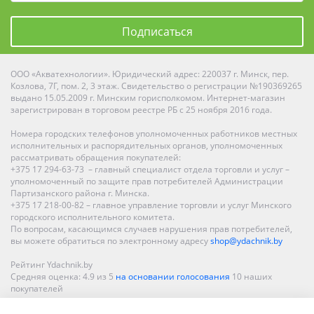
Подписаться
ООО «Акватехнологии». Юридический адрес: 220037 г. Минск, пер.
Козлова, 7Г, пом. 2, 3 этаж. Свидетельство о регистрации №190369265
выдано 15.05.2009 г. Минским горисполкомом. Интернет-магазин
зарегистрирован в торговом реестре РБ с 25 ноября 2016 года.
Номера городских телефонов уполномоченных работников местных
исполнительных и распорядительных органов, уполномоченных
рассматривать обращения покупателей:
+375 17 294-63-73 – главный специалист отдела торговли и услуг –
уполномоченный по защите прав потребителей Администрации
Партизанского района г. Минска.
+375 17 218-00-82 – главное управление торговли и услуг Минского
городского исполнительного комитета.
По вопросам, касающимся случаев нарушения прав потребителей,
вы можете обратиться по электронному адресу
shop@ydachnik.by
Рейтинг Ydachnik.by
Средняя оценка:
4.9
из
5
на основании голосования
10
наших
покупателей
Наши магазины представлены в Минске, Бресте, Витебске, Гомеле,