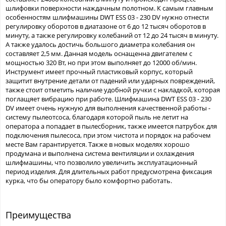
шлифовки поверхности наждачным полотном. К самым главным
особенностям шлифмашины DWT ESS 03 - 230 DV нужно отнести
регулировку оборотов в диатазоне от 6 до 12 тысяч оборотов в
минуту, а также регулировку колебаний от 12 до 24 тысяч в минуту.
А также удалось достичь большого диаметра колебания он
составляет 2,5 мм. Данная модель оснащенна двигателем с
мощностью 320 Вт, но при этом выполняет до 12000 об/мин.
Инструмент имеет прочный пластиковый корпус, который
защитит внутрение детали от падений или ударных повреждений,
также стоит отметить наличие удобной ручки с накладкой, которая
поглащяет вибрацию при работе. Шлифмашина DWT ESS 03 - 230
DV имеет очень нужную для выполнения качественной работы -
систему пылеотсоса, благодаря которой пыль не летит на
оператора а попадает в пылесборник, также имеется патрубок для
подключения пылесоса, при этом чистота и порядок на рабочем
месте Вам гарантируется. Также в новых моделях хорошо
продумана и выполнена система вентиляции и охлаждения
шлифмашины, что позволило увеличить эксплуатационный
период изделия. Для длительных работ предусмотрена фиксация
курка, что бы оператору было комфортно работать.
Преимущества