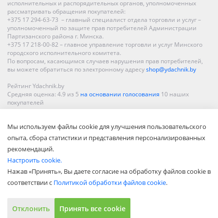
исполнительных и распорядительных органов, уполномоченных
рассматривать обращения покупателей:
+375 17 294-63-73 – главный специалист отдела торговли и услуг –
уполномоченный по защите прав потребителей Администрации
Партизанского района г. Минска.
+375 17 218-00-82 – главное управление торговли и услуг Минского
городского исполнительного комитета.
По вопросам, касающимся случаев нарушения прав потребителей,
вы можете обратиться по электронному адресу
shop@ydachnik.by
Рейтинг Ydachnik.by
Средняя оценка:
4.9
из
5
на основании голосования
10
наших
покупателей
Наши магазины представлены в Минске, Бресте, Витебске, Гомеле,
Мы используем файлы cookie для улучшения пользовательского
Гродно, Могилеве, Бобруйске, Барановичах, Молодечно,
Новополоцке, Пинске, Солигорске. При заказе в интернет-магазине
опыта, сбора статистики и представления персонализированных
доставка осуществляется по всей Беларуси.
рекомендаций.
Настроить cookie.
Нажав «Принять», Вы даете согласие на обработку файлов cookie в
соответствии с
Политикой обработки файлов cookie
.
Отклонить
Принять все cookie
Показать полную версию