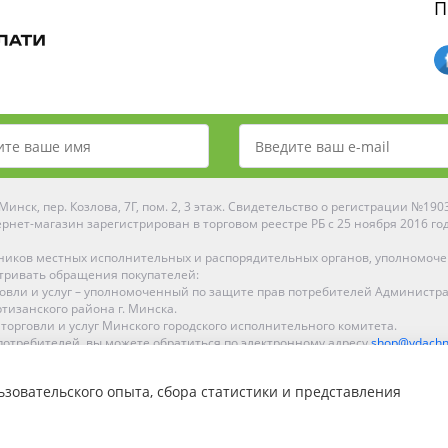
П
инск, пер. Козлова, 7Г, пом. 2, 3 этаж. Свидетельство о регистрации №19
рнет-магазин зарегистрирован в торговом реестре РБ с 25 ноября 2016 го
ников местных исполнительных и распорядительных органов, уполномоч
тривать обращения покупателей:
рговли и услуг – уполномоченный по защите прав потребителей Администр
тизанского района г. Минска.
 торговли и услуг Минского городского исполнительного комитета.
отребителей, вы можете обратиться по электронному адресу
shop@ydachn
Рейтинг Ydachnik.by
зовательского опыта, сбора статистики и представления
на основании голосования
10
наших покупателей
ке, Гомеле, Гродно, Могилеве, Бобруйске, Барановичах, Молодечно, Новоп
интернет-магазине доставка осуществляется по всей Беларуси.