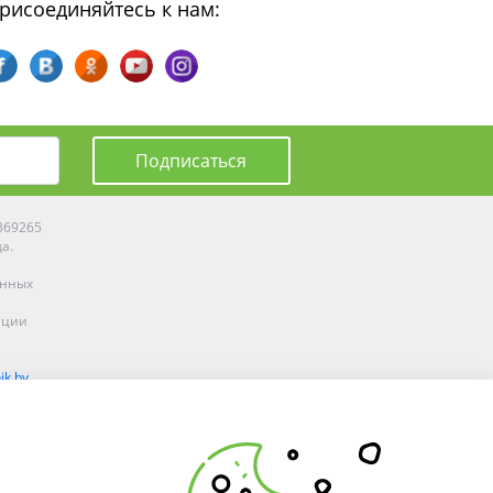
рисоединяйтесь к нам:
Подписаться
0369265
да.
енных
ации
ik.by
олоцке,