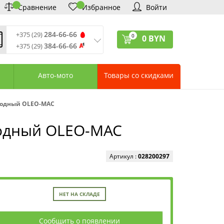
Сравнение
Избранное
Войти
284-66-66
+375 (29)
0
0
BYN
384-66-66
+375 (29)
ремя обработки звонков
:
 – Пт: 9:00—20:00
Авто-мото
Товары со скидками
: 10:00—18:00
: выходной
ервисный центр:
ходный OLEO-MAC
75 (17) 388-66-33
75 (29) 828-07-62
ходный OLEO-MAC
агазины «Удачник»
дреса СЦ «Удачник»
онтактная информация
Артикул :
028200297
НЕТ НА СКЛАДЕ
Сообщить о появлении