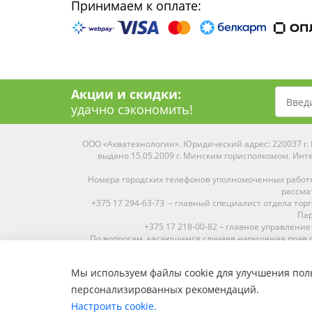
Принимаем к оплате:
Акции и скидки:
удачно сэкономить!
ООО «Акватехнологии». Юридический адрес: 220037 г. М
выдано 15.05.2009 г. Минским горисполкомом. Инте
Номера городских телефонов уполномоченных работ
рассма
+375 17 294-63-73 – главный специалист отдела то
Пар
+375 17 218-00-82 – главное управление
По вопросам, касающимся случаев нарушения прав п
Мы используем файлы cookie для улучшения поль
Средняя оценка:
4.9
из
5
персонализированных рекомендаций.
Наши магазины представлены в Минске, Бресте, Витебс
Настроить cookie.
Пинске, Солигорске. При заказе в 