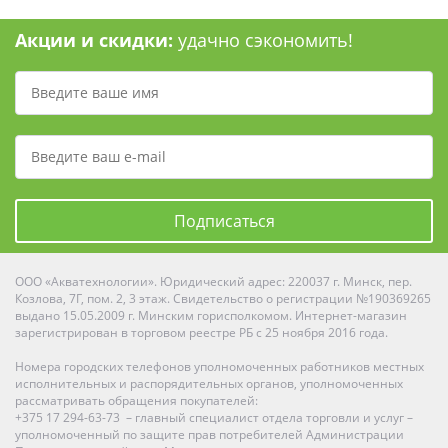
Акции и скидки:
удачно сэкономить!
Подписаться
ООО «Акватехнологии». Юридический адрес: 220037 г. Минск, пер.
Козлова, 7Г, пом. 2, 3 этаж. Свидетельство о регистрации №190369265
выдано 15.05.2009 г. Минским горисполкомом. Интернет-магазин
зарегистрирован в торговом реестре РБ с 25 ноября 2016 года.
Номера городских телефонов уполномоченных работников местных
исполнительных и распорядительных органов, уполномоченных
рассматривать обращения покупателей:
+375 17 294-63-73 – главный специалист отдела торговли и услуг –
уполномоченный по защите прав потребителей Администрации