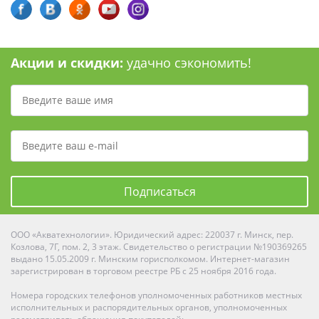
Акции и скидки:
удачно сэкономить!
Подписаться
ООО «Акватехнологии». Юридический адрес: 220037 г. Минск, пер.
Козлова, 7Г, пом. 2, 3 этаж. Свидетельство о регистрации №190369265
выдано 15.05.2009 г. Минским горисполкомом. Интернет-магазин
зарегистрирован в торговом реестре РБ с 25 ноября 2016 года.
Номера городских телефонов уполномоченных работников местных
исполнительных и распорядительных органов, уполномоченных