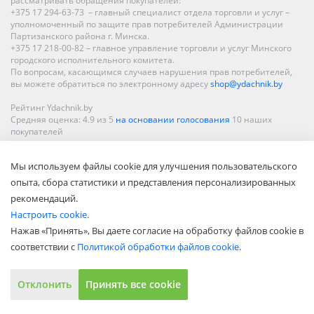
рассматривать обращения покупателей:
+375 17 294-63-73 – главный специалист отдела торговли и услуг –
уполномоченный по защите прав потребителей Администрации
Партизанского района г. Минска.
+375 17 218-00-82 – главное управление торговли и услуг Минского
городского исполнительного комитета.
По вопросам, касающимся случаев нарушения прав потребителей,
вы можете обратиться по электронному адресу
shop@ydachnik.by
Рейтинг Ydachnik.by
Средняя оценка:
4.9
из
5
на основании голосования
10
наших
покупателей
Наши магазины представлены в Минске, Бресте, Витебске, Гомеле,
Мы используем файлы cookie для улучшения пользовательского
Гродно, Могилеве, Бобруйске, Барановичах, Молодечно,
Новополоцке, Пинске, Солигорске. При заказе в интернет-магазине
опыта, сбора статистики и представления персонализированных
доставка осуществляется по всей Беларуси.
рекомендаций.
Настроить cookie.
Нажав «Принять», Вы даете согласие на обработку файлов cookie в
соответствии с
Политикой обработки файлов cookie
.
Отклонить
Принять все cookie
Показать полную версию
© ООО «Акватехнологии», 2002—2022