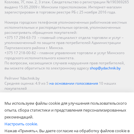
Козлова, 7Г, пом. 2, 3 этаж. Свидетельство о регистрации №190369265
выдано 15.05.2009 г. Минским горисполкомом. Интернет-магазин
зарегистрирован в торговом реестре РБ с 25 ноября 2016 года.
Номера городских телефонов уполномоченных работников местных
исполнительных и распорядительных органов, уполномоченных
рассматривать обращения покупателей:
+375 17 294-63-73 – главный специалист отдела торговли и услуг –
уполномоченный по защите прав потребителей Администрации
Партизанского района г. Минска.
+375 17 218-00-82 – главное управление торговли и услуг Минского
городского исполнительного комитета.
По вопросам, касающимся случаев нарушения прав потребителей,
вы можете обратиться по электронному адресу
shop@ydachnik.by
Рейтинг Ydachnik.by
Средняя оценка:
4.9
из
5
на основании голосования
10
наших
покупателей
Наши магазины представлены в Минске, Бресте, Витебске, Гомеле,
Мы используем файлы cookie для улучшения пользовательского
Гродно, Могилеве, Бобруйске, Барановичах, Молодечно,
Новополоцке, Пинске, Солигорске. При заказе в интернет-магазине
опыта, сбора статистики и представления персонализированных
доставка осуществляется по всей Беларуси.
рекомендаций.
Настроить cookie.
Нажав «Принять», Вы даете согласие на обработку файлов cookie в