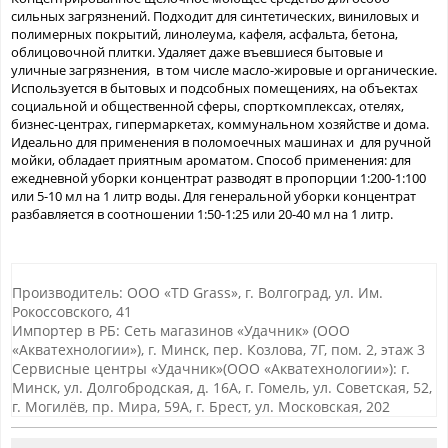
сильных загрязнений. Подходит для синтетических, виниловых и
полимерных покрытий, линолеума, кафеля, асфальта, бетона,
облицовочной плитки. Удаляет даже въевшиеся бытовые и
уличные загрязнения, в том числе масло-жировые и органические.
Используется в бытовых и подсобных помещениях, на объектах
социальной и общественной сферы, спорткомплексах, отелях,
бизнес-центрах, гипермаркетах, коммунальном хозяйстве и дома.
Идеально для применения в поломоечных машинах и для ручной
мойки, обладает приятным ароматом. Способ применения: для
ежедневной уборки концентрат разводят в пропорции 1:200-1:100
или 5-10 мл на 1 литр воды. Для генеральной уборки концентрат
разбавляется в соотношении 1:50-1:25 или 20-40 мл на 1 литр.
Производитель: ООО «TD Grass», г. Волгоград, ул. Им.
Рокоссовского, 41
Импортер в РБ: Сеть магазинов «Удачник» (ООО
«Акватехнологии»), г. Минск, пер. Козлова, 7Г, пом. 2, этаж 3
Сервисные центры «Удачник»(ООО «Акватехнологии»): г.
Минск, ул. Долгобродская, д. 16А, г. Гомель, ул. Советская, 52,
г. Могилёв, пр. Мира, 59А, г. Брест, ул. Московская, 202