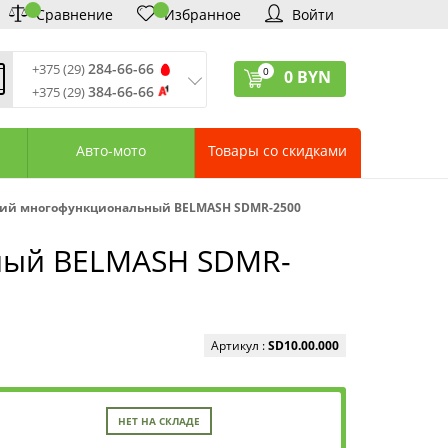
Сравнение
Избранное
Войти
284-66-66
+375 (29)
0
0
BYN
384-66-66
+375 (29)
ремя обработки звонков
:
 – Пт: 9:00—20:00
Авто-мото
Товары со скидками
: 10:00—18:00
: выходной
ервисный центр:
ий многофункциональный BELMASH SDMR-2500
75 (17) 388-66-33
75 (29) 828-07-62
ный BELMASH SDMR-
агазины «Удачник»
дреса СЦ «Удачник»
онтактная информация
Артикул :
SD10.00.000
НЕТ НА СКЛАДЕ