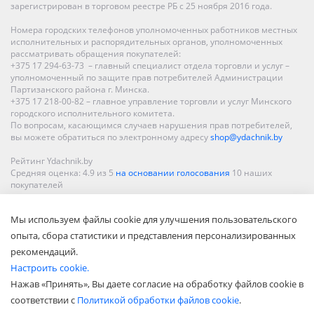
зарегистрирован в торговом реестре РБ с 25 ноября 2016 года.
Номера городских телефонов уполномоченных работников местных
исполнительных и распорядительных органов, уполномоченных
рассматривать обращения покупателей:
+375 17 294-63-73 – главный специалист отдела торговли и услуг –
уполномоченный по защите прав потребителей Администрации
Партизанского района г. Минска.
+375 17 218-00-82 – главное управление торговли и услуг Минского
городского исполнительного комитета.
По вопросам, касающимся случаев нарушения прав потребителей,
вы можете обратиться по электронному адресу
shop@ydachnik.by
Рейтинг Ydachnik.by
Средняя оценка:
4.9
из
5
на основании голосования
10
наших
покупателей
Наши магазины представлены в Минске, Бресте, Витебске, Гомеле,
Мы используем файлы cookie для улучшения пользовательского
Гродно, Могилеве, Бобруйске, Барановичах, Молодечно,
Новополоцке, Пинске, Солигорске. При заказе в интернет-магазине
опыта, сбора статистики и представления персонализированных
доставка осуществляется по всей Беларуси.
рекомендаций.
Настроить cookie.
Нажав «Принять», Вы даете согласие на обработку файлов cookie в
соответствии с
Политикой обработки файлов cookie
.