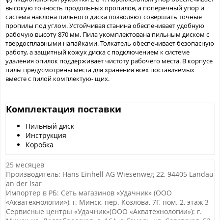
высокую точность продольных пропилов, а поперечный упор и
система наклона пильного диска позволяют совершать точные
пропилы под углом. Устойчивая станина обеспечивает удобную
рабочую высоту 870 мм. Пила укомплектована пильным диском с
твердосплавными напайками. Толкатель обеспечивает безопасную
работу, а защитный кожух диска с подключением к системе
удаления опилок поддерживает чистоту рабочего места. В корпусе
пилы предусмотрены места для хранения всех поставляемых
вместе с пилой комплектую- щих.
Комплектация поставки
Пильный диск
Инструкция
Коробка
25 месяцев
Производитель: Hans Einhell AG Wiesenweg 22, 94405 Landau
an der Isar
Импортер в РБ: Сеть магазинов «Удачник» (ООО
«Акватехнологии»), г. Минск, пер. Козлова, 7Г, пом. 2, этаж 3
Сервисные центры «Удачник»(ООО «Акватехнологии»): г.