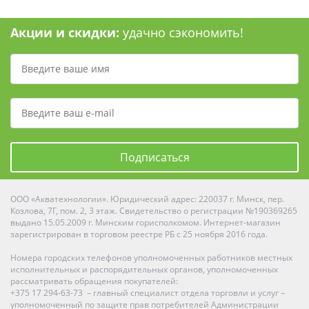
Акции и скидки:
удачно сэкономить!
Подписаться
ООО «Акватехнологии». Юридический адрес: 220037 г. Минск, пер.
Козлова, 7Г, пом. 2, 3 этаж. Свидетельство о регистрации №190369265
выдано 15.05.2009 г. Минским горисполкомом. Интернет-магазин
зарегистрирован в торговом реестре РБ с 25 ноября 2016 года.
Номера городских телефонов уполномоченных работников местных
исполнительных и распорядительных органов, уполномоченных
рассматривать обращения покупателей:
+375 17 294-63-73 – главный специалист отдела торговли и услуг –
уполномоченный по защите прав потребителей Администрации