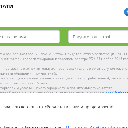
инск, пер. Козлова, 7Г, пом. 2, 3 этаж. Свидетельство о регистрации №19
рнет-магазин зарегистрирован в торговом реестре РБ с 25 ноября 2016 го
ников местных исполнительных и распорядительных органов, уполномоч
тривать обращения покупателей:
рговли и услуг – уполномоченный по защите прав потребителей Администр
тизанского района г. Минска.
 торговли и услуг Минского городского исполнительного комитета.
отребителей, вы можете обратиться по электронному адресу
shop@ydachn
Рейтинг Ydachnik.by
зовательского опыта, сбора статистики и представления
на основании голосования
10
наших покупателей
ке, Гомеле, Гродно, Могилеве, Бобруйске, Барановичах, Молодечно, Новоп
интернет-магазине доставка осуществляется по всей Беларуси.
у файлов cookie в соответствии с
Политикой обработки файлов c