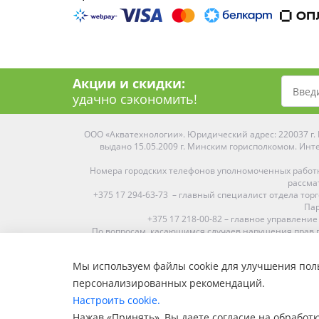
Акции и скидки:
удачно сэкономить!
ООО «Акватехнологии». Юридический адрес: 220037 г. М
выдано 15.05.2009 г. Минским горисполкомом. Инте
Номера городских телефонов уполномоченных работ
рассма
+375 17 294-63-73 – главный специалист отдела то
Пар
+375 17 218-00-82 – главное управление
По вопросам, касающимся случаев нарушения прав п
Мы используем файлы cookie для улучшения поль
Средняя оценка:
4.9
из
5
персонализированных рекомендаций.
Наши магазины представлены в Минске, Бресте, Витебс
Настроить cookie.
Пинске, Солигорске. При заказе в 
Нажав «Принять», Вы даете согласие на обработк