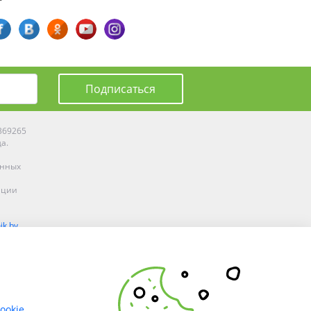
Подписаться
0369265
да.
енных
ации
ik.by
олоцке,
ookie
.