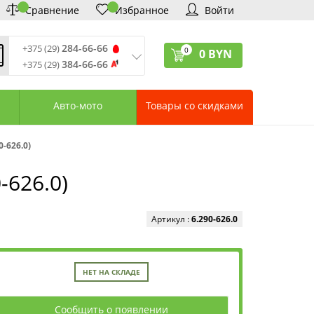
Сравнение
Избранное
Войти
284-66-66
+375 (29)
0
0
BYN
384-66-66
+375 (29)
ремя обработки звонков
:
 – Пт: 9:00—20:00
Авто-мото
Товары со скидками
: 10:00—18:00
: выходной
ервисный центр:
-626.0)
75 (17) 388-66-33
75 (29) 828-07-62
-626.0)
агазины «Удачник»
дреса СЦ «Удачник»
онтактная информация
Артикул :
6.290-626.0
НЕТ НА СКЛАДЕ
Сообщить о появлении