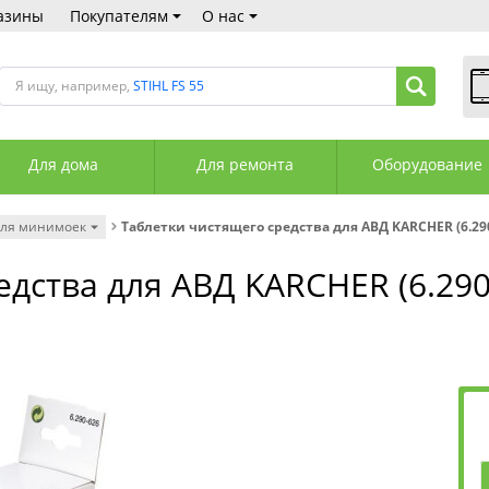
азины
Покупателям
О нас
Я ищу, например,
STIHL FS 55
В
Пн
Для дома
Для ремонта
Оборудование
Сб
Вс
С
ля минимоек
Таблетки чистящего средства для АВД KARCHER (6.290
+3
+3
дства для АВД KARCHER (6.290
М
А
К