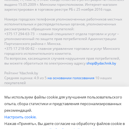
выдано 15.05.2009 г. Минским горисполкомом. Интернет-магазин
зарегистрирован в торговом реестре РБ с 25 ноября 2016 года.
Номера городских телефонов уполномоченных работников местных
исполнительных и распорядительных органов, уполномоченных
рассматривать обращения покупателей:
+375 17 294-63-73 – главный специалист отдела торговли и услуг –
уполномоченный по защите прав потребителей Администрации
Партизанского района г. Минска.
+375 17 218-00-82 – главное управление торговли и услуг Минского
городского исполнительного комитета.
По вопросам, касающимся случаев нарушения прав потребителей,
вы можете обратиться по электронному адресу
shop@ydachnik.by
Рейтинг Ydachnik.by
Средняя оценка:
4.9
из
5
на основании голосования
10
наших
покупателей
Наши магазины представлены в Минске, Бресте, Витебске, Гомеле,
Мы используем файлы cookie для улучшения пользовательского
Гродно, Могилеве, Бобруйске, Барановичах, Молодечно,
Новополоцке, Пинске, Солигорске. При заказе в интернет-магазине
опыта, сбора статистики и представления персонализированных
доставка осуществляется по всей Беларуси.
рекомендаций.
Настроить cookie.
Нажав «Принять», Вы даете согласие на обработку файлов cookie в