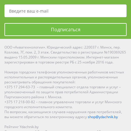
Подписаться
ООО «Акватехнологии». Юридический адрес: 220037 г. Минск, пер.
Козлова, 7Г, пом. 2, 3 этаж. Свидетельство о регистрации №190369265
выдано 15.05.2009 г. Минским горисполкомом. Интернет-магазин
зарегистрирован в торговом реестре РБ с 25 ноября 2016 года.
Номера городских телефонов уполномоченных работников местных
исполнительных и распорядительных органов, уполномоченных
рассматривать обращения покупателей:
+375 17 294-63-73 – главный специалист отдела торговли и услуг –
уполномоченный по защите прав потребителей Администрации
Партизанского района г. Минска.
+375 17 218-00-82 – главное управление торговли и услуг Минского
городского исполнительного комитета.
По вопросам, касающимся случаев нарушения прав потребителей,
вы можете обратиться по электронному адресу
shop@ydachnik.by
Рейтинг Ydachnik.by