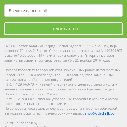
Подписаться
ООО «Акватехнологии». Юридический адрес: 220037 г. Минск, пер.
Козлова, 7Г, пом. 2, 3 этаж. Свидетельство о регистрации №190369265
выдано 15.05.2009 г. Минским горисполкомом. Интернет-магазин
зарегистрирован в торговом реестре РБ с 25 ноября 2016 года.
Номера городских телефонов уполномоченных работников местных
исполнительных и распорядительных органов, уполномоченных
рассматривать обращения покупателей:
+375 17 294-63-73 – главный специалист отдела торговли и услуг –
уполномоченный по защите прав потребителей Администрации
Партизанского района г. Минска.
+375 17 218-00-82 – главное управление торговли и услуг Минского
городского исполнительного комитета.
По вопросам, касающимся случаев нарушения прав потребителей,
вы можете обратиться по электронному адресу
shop@ydachnik.by
Рейтинг Ydachnik.by