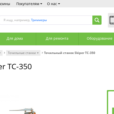
азины
Покупателям
О нас
Я ищу, например,
Триммеры
В
Пн
Для дома
Для ремонта
Оборудование
Сб
Вс
С
Точильные станки
Точильный станок Skiper ТС-350
+3
+3
r ТС-350
М
А
К