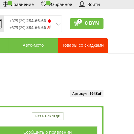
Сравнение
Избранное
Войти
284-66-66
+375 (29)
0
0
BYN
384-66-66
+375 (29)
ремя обработки звонков
:
 – Пт: 9:00—20:00
Авто-мото
Товары со скидками
: 10:00—18:00
: выходной
ервисный центр:
75 (17) 388-66-33
75 (29) 828-07-62
агазины «Удачник»
дреса СЦ «Удачник»
онтактная информация
Артикул :
1643af
НЕТ НА СКЛАДЕ
Сообщить о появлении