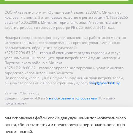
ООО «Акватехнологии». Юридический адрес: 220037 г. Минск, пер.
Козлова, 7Г, пом. 2, 3 этаж. Свидетельство о регистрации №190369265
выдано 15.05.2009 г. Минским горисполкомом. Интернет-магазин
зарегистрирован в торговом реестре РБ с 25 ноября 2016 года.
Номера городских телефонов уполномоченных работников местных
исполнительных и распорядительных органов, уполномоченных
рассматривать обращения покупателей:
+375 17 294-63-73 – главный специалист отдела торговли и услуг –
уполномоченный по защите прав потребителей Администрации
Партизанского района г. Минска.
+375 17 218-00-82 – главное управление торговли и услуг Минского
городского исполнительного комитета.
По вопросам, касающимся случаев нарушения прав потребителей,
вы можете обратиться по электронному адресу
shop@ydachnik.by
Рейтинг Ydachnik.by
Средняя оценка:
4.9
из
5
на основании голосования
10
наших
покупателей
Наши магазины представлены в Минске, Бресте, Витебске, Гомеле,
Мы используем файлы cookie для улучшения пользовательского
Гродно, Могилеве, Бобруйске, Барановичах, Молодечно,
Новополоцке, Пинске, Солигорске. При заказе в интернет-магазине
опыта, сбора статистики и представления персонализированных
доставка осуществляется по всей Беларуси.
рекомендаций.