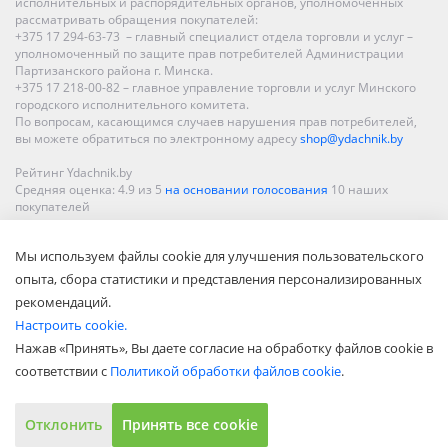
исполнительных и распорядительных органов, уполномоченных
рассматривать обращения покупателей:
+375 17 294-63-73 – главный специалист отдела торговли и услуг –
уполномоченный по защите прав потребителей Администрации
Партизанского района г. Минска.
+375 17 218-00-82 – главное управление торговли и услуг Минского
городского исполнительного комитета.
По вопросам, касающимся случаев нарушения прав потребителей,
вы можете обратиться по электронному адресу
shop@ydachnik.by
Рейтинг Ydachnik.by
Средняя оценка:
4.9
из
5
на основании голосования
10
наших
покупателей
Наши магазины представлены в Минске, Бресте, Витебске, Гомеле,
Мы используем файлы cookie для улучшения пользовательского
Гродно, Могилеве, Бобруйске, Барановичах, Молодечно,
Новополоцке, Пинске, Солигорске. При заказе в интернет-магазине
опыта, сбора статистики и представления персонализированных
доставка осуществляется по всей Беларуси.
рекомендаций.
Настроить cookie.
Нажав «Принять», Вы даете согласие на обработку файлов cookie в
соответствии с
Политикой обработки файлов cookie
.
Отклонить
Принять все cookie
Показать полную версию