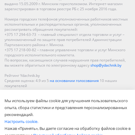
выдано 15.05.2009 г. Минским горисполкомом. Интернет-магазин
зарегистрирован в торговом реестре РБ с 25 ноября 2016 года.
Номера городских телефонов уполномоченных работников местных
исполнительных и распорядительных органов, уполномоченных
рассматривать обращения покупателей:
+375 17 294-63-73 – главный специалист отдела торговли и услуг –
уполномоченный по защите прав потребителей Администрации
Партизанского района г. Минска.
+375 17 218-00-82 – главное управление торговли и услуг Минского
городского исполнительного комитета.
По вопросам, касающимся случаев нарушения прав потребителей,
вы можете обратиться по электронному адресу
shop@ydachnik.by
Рейтинг Ydachnik.by
Средняя оценка:
4.9
из
5
на основании голосования
10
наших
покупателей
Наши магазины представлены в Минске, Бресте, Витебске, Гомеле,
Мы используем файлы cookie для улучшения пользовательского
Гродно, Могилеве, Бобруйске, Барановичах, Молодечно,
Новополоцке, Пинске, Солигорске. При заказе в интернет-магазине
опыта, сбора статистики и представления персонализированных
доставка осуществляется по всей Беларуси.
рекомендаций.
Настроить cookie.
Нажав «Принять», Вы даете согласие на обработку файлов cookie в