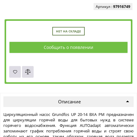
Артикул :
97916749
НЕТ НА СКЛАДЕ
Сообщить о появлении
Описание
Циркуляционный насос Grundfos UP 20-14 BXA PM предназначен
для циркуляции горячей воды для бытовых нужд в системе
горячего водоснабжения. Функция AUTOadapt автоматически
запоминают график потребления горячей воды и строят свою
работу на его основе, таким образом, горячая вода подается