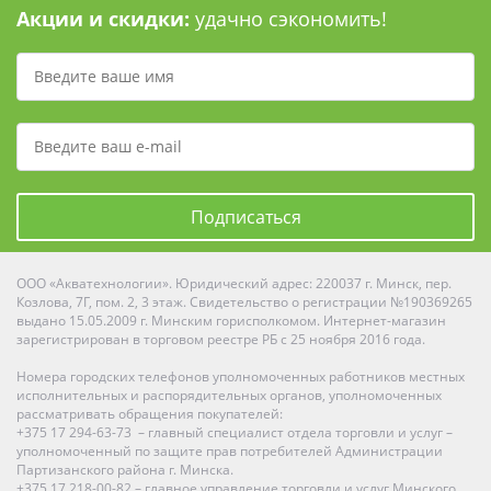
Акции и скидки:
удачно сэкономить!
Подписаться
ООО «Акватехнологии». Юридический адрес: 220037 г. Минск, пер.
Козлова, 7Г, пом. 2, 3 этаж. Свидетельство о регистрации №190369265
выдано 15.05.2009 г. Минским горисполкомом. Интернет-магазин
зарегистрирован в торговом реестре РБ с 25 ноября 2016 года.
Номера городских телефонов уполномоченных работников местных
исполнительных и распорядительных органов, уполномоченных
рассматривать обращения покупателей:
+375 17 294-63-73 – главный специалист отдела торговли и услуг –
уполномоченный по защите прав потребителей Администрации
Партизанского района г. Минска.
+375 17 218-00-82 – главное управление торговли и услуг Минского