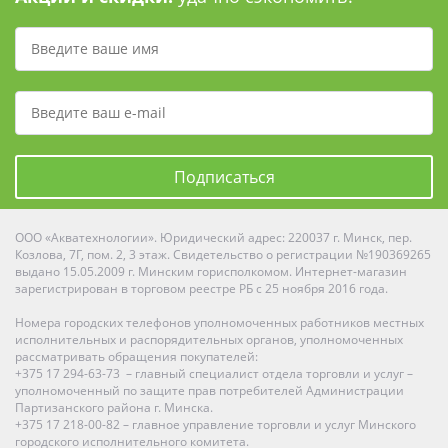
Подписаться
ООО «Акватехнологии». Юридический адрес: 220037 г. Минск, пер.
Козлова, 7Г, пом. 2, 3 этаж. Свидетельство о регистрации №190369265
выдано 15.05.2009 г. Минским горисполкомом. Интернет-магазин
зарегистрирован в торговом реестре РБ с 25 ноября 2016 года.
Номера городских телефонов уполномоченных работников местных
исполнительных и распорядительных органов, уполномоченных
рассматривать обращения покупателей:
+375 17 294-63-73 – главный специалист отдела торговли и услуг –
уполномоченный по защите прав потребителей Администрации
Партизанского района г. Минска.
+375 17 218-00-82 – главное управление торговли и услуг Минского
городского исполнительного комитета.