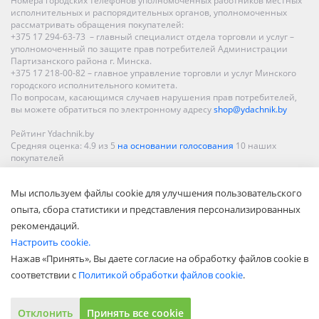
Номера городских телефонов уполномоченных работников местных
исполнительных и распорядительных органов, уполномоченных
рассматривать обращения покупателей:
+375 17 294-63-73 – главный специалист отдела торговли и услуг –
уполномоченный по защите прав потребителей Администрации
Партизанского района г. Минска.
+375 17 218-00-82 – главное управление торговли и услуг Минского
городского исполнительного комитета.
По вопросам, касающимся случаев нарушения прав потребителей,
вы можете обратиться по электронному адресу
shop@ydachnik.by
Рейтинг Ydachnik.by
Средняя оценка:
4.9
из
5
на основании голосования
10
наших
покупателей
Наши магазины представлены в Минске, Бресте, Витебске, Гомеле,
Мы используем файлы cookie для улучшения пользовательского
Гродно, Могилеве, Бобруйске, Барановичах, Молодечно,
Новополоцке, Пинске, Солигорске. При заказе в интернет-магазине
опыта, сбора статистики и представления персонализированных
доставка осуществляется по всей Беларуси.
рекомендаций.
Настроить cookie.
Нажав «Принять», Вы даете согласие на обработку файлов cookie в
соответствии с
Политикой обработки файлов cookie
.
Отклонить
Принять все cookie
Показать полную версию