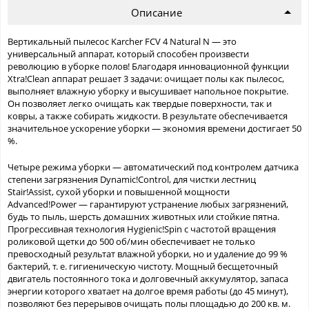
Описание
Вертикальный пылесос Karcher FCV 4 Natural N — это
универсальный аппарат, который способен произвести
революцию в уборке полов! Благодаря инновационной функции
Xtra!Clean аппарат решает 3 задачи: очищает полы как пылесос,
выполняет влажную уборку и высушивает напольное покрытие.
Он позволяет легко очищать как твердые поверхности, так и
ковры, а также собирать жидкости. В результате обеспечивается
значительное ускорение уборки — экономия времени достигает 50
%.
Четыре режима уборки — автоматический под контролем датчика
степени загрязнения Dynamic!Control, для чистки лестниц
Stair!Assist, сухой уборки и повышенной мощности
Advanced!Power — гарантируют устранение любых загрязнений,
будь то пыль, шерсть домашних животных или стойкие пятна.
Прогрессивная технология Hygienic!Spin с частотой вращения
роликовой щетки до 500 об/мин обеспечивает не только
превосходный результат влажной уборки, но и удаление до 99 %
бактерий, т. е. гигиеническую чистоту. Мощный бесщеточный
двигатель постоянного тока и долговечный аккумулятор, запаса
энергии которого хватает на долгое время работы (до 45 минут),
позволяют без перерывов очищать полы площадью до 200 кв. м.