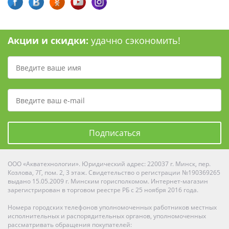
Акции и скидки:
удачно сэкономить!
Подписаться
ООО «Акватехнологии». Юридический адрес: 220037 г. Минск, пер.
Козлова, 7Г, пом. 2, 3 этаж. Свидетельство о регистрации №190369265
выдано 15.05.2009 г. Минским горисполкомом. Интернет-магазин
зарегистрирован в торговом реестре РБ с 25 ноября 2016 года.
Номера городских телефонов уполномоченных работников местных
исполнительных и распорядительных органов, уполномоченных
рассматривать обращения покупателей: