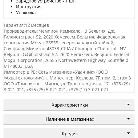
Зарядное устройство - 1 шт.
Инструкция
Упаковка
Гарантия:12 месяцев
Производитель: Чемпион Кемикалс НВ Бельгия, Дж.
Гиллиотстраат 52. 2620 Хемексем, Бельгия; Федеральная
корпорация Могул, 26555 северо-западный хайвей,
Саутфилд, Мичиган 48033 ,США / Champion Chemicals NV.
Belgium, G.Gilliotstraat 52. 2620 Hemiksem, Belgium; Federal
Mogul Corporation, 26555 Northwestern Highway, Southfield
MI 48033, USA
Импортер в РБ: Сеть магазинов «Удачник» (ООО
«Акватехнологии»), г. Минск, пер. Козлова, 7Г, пом. 2, этаж 3
ООО «Триовист»
г. Минск, ул. Тростенецкая, д. 17. +375 (29)
3-021-021, +375 (25) 5-021-021, +375 (17) 3-021-021
Характеристики
Наличие в магазинах
Кредит