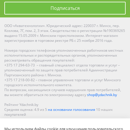
Подписаться
ООО «Акватехнологии». Юридический адрес: 220037 г. Минск, пер.
Козлова, 7Г, пом. 2, 3 этаж. Свидетельство о регистрации №190369265
выдано 15.05.2009 г. Минским горисполкомом. Интернет-магазин
зарегистрирован в торговом реестре РБ с 25 ноября 2016 года.
Номера городских телефонов уполномоченных работников местных
исполнительных и распорядительных органов, уполномоченных
рассматривать обращения покупателей:
+375 17 294-63-73 – главный специалист отдела торговли и услуг –
уполномоченный по защите прав потребителей Администрации
Партизанского района г. Минска.
+375 17 218-00-82 – главное управление торговли и услуг Минского
городского исполнительного комитета.
По вопросам, касающимся случаев нарушения прав потребителей,
вы можете обратиться по электронному адресу
shop@ydachnik.by
Рейтинг Ydachnik.by
Средняя оценка:
4.9
из
5
на основании голосования
10
наших
покупателей
Наши магазины представлены в Минске, Бресте, Витебске, Гомеле,
Мы используем файлы cookie для улучшения пользовательского
Гродно, Могилеве, Бобруйске, Барановичах, Молодечно,