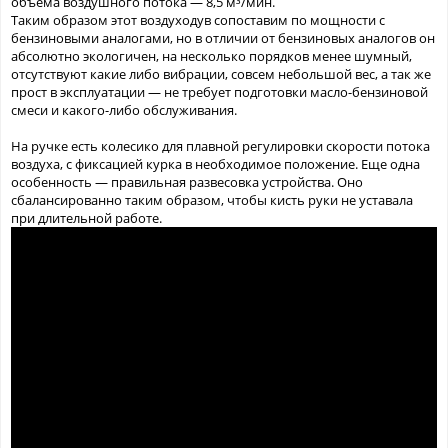
объема воздушного потока — 8,5 м³/мин.
Таким образом этот воздуходув сопоставим по мощности с
бензиновыми аналогами, но в отличии от бензиновых аналогов он
абсолютно экологичен, на несколько порядков менее шумный,
отсутствуют какие либо вибрации, совсем небольшой вес, а так же
прост в эксплуатации — не требует подготовки масло-бензиновой
смеси и какого-либо обслуживания.
На ручке есть колесико для плавной регулировки скорости потока
воздуха, с фиксацией курка в необходимое положение. Еще одна
особенность — правильная развесовка устройства. Оно
сбалансированно таким образом, чтобы кисть руки не уставала
при длительной работе.