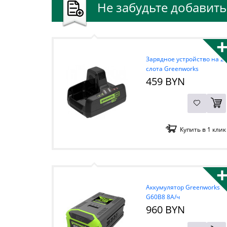
Не забудьте добавить 
Зарядное устройство на 2
слота Greenworks
G60DC10 60В
459 BYN
Купить в 1 клик
Аккумулятор Greenworks
G60B8 8А/ч
960 BYN