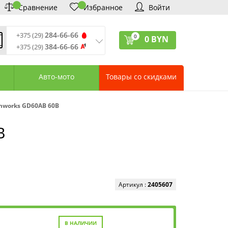
Сравнение
Избранное
Войти
284-66-66
+375 (29)
0
0
BYN
384-66-66
+375 (29)
ремя обработки звонков
:
 – Пт: 9:00—20:00
Авто-мото
Товары со скидками
: 10:00—18:00
: выходной
ервисный центр:
nworks GD60AB 60В
75 (17) 388-66-33
75 (29) 828-07-62
В
агазины «Удачник»
дреса СЦ «Удачник»
онтактная информация
Артикул :
2405607
В НАЛИЧИИ