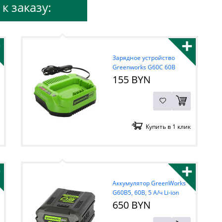
к заказу:
+
+
Зарядное устройство
Greenworks G60C 60В
155 BYN
Купить в 1 клик
+
+
Аккумулятор GreenWorks
G60B5, 60В, 5 А/ч Li-ion
650 BYN