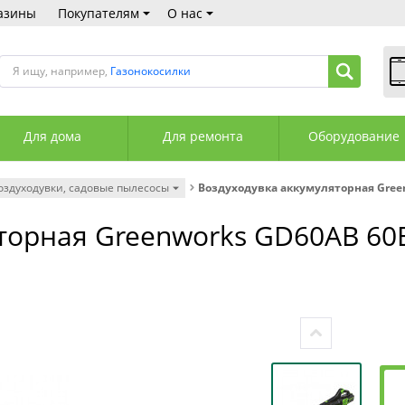
азины
Покупателям
О нас
Я ищу, например,
Газонокосилки
В
Пн
Для дома
Для ремонта
Оборудование
Сб
Вс
С
оздуходувки, садовые пылесосы
Воздуходувка аккумуляторная Gree
+3
+3
торная Greenworks GD60AB 60
М
А
К