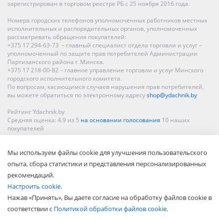
зарегистрирован в торговом реестре РБ с 25 ноября 2016 года.
Номера городских телефонов уполномоченных работников местных
исполнительных и распорядительных органов, уполномоченных
рассматривать обращения покупателей:
+375 17 294-63-73 – главный специалист отдела торговли и услуг –
уполномоченный по защите прав потребителей Администрации
Партизанского района г. Минска.
+375 17 218-00-82 – главное управление торговли и услуг Минского
городского исполнительного комитета.
По вопросам, касающимся случаев нарушения прав потребителей,
вы можете обратиться по электронному адресу
shop@ydachnik.by
Рейтинг Ydachnik.by
Средняя оценка:
4.9
из
5
на основании голосования
10
наших
покупателей
Наши магазины представлены в Минске, Бресте, Витебске, Гомеле,
Мы используем файлы cookie для улучшения пользовательского
Гродно, Могилеве, Бобруйске, Барановичах, Молодечно,
Новополоцке, Пинске, Солигорске. При заказе в интернет-магазине
опыта, сбора статистики и представления персонализированных
доставка осуществляется по всей Беларуси.
рекомендаций.
Настроить cookie.
Нажав «Принять», Вы даете согласие на обработку файлов cookie в
соответствии с
Политикой обработки файлов cookie
.