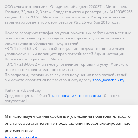
ООО «Акватехнологии». Юридический адрес: 220037 г. Минск, пер.
Козлова, 7Г, пом. 2, 3 этаж. Свидетельство о регистрации №190369265
выдано 15.05.2009 г. Минским горисполкомом. Интернет-магазин
зарегистрирован в торговом реестре РБ с 25 ноября 2016 года.
Номера городских телефонов уполномоченных работников местных
исполнительных и распорядительных органов, уполномоченных
рассматривать обращения покупателей:
+375 17 294-63-73 – главный специалист отдела торговли и услуг –
уполномоченный по защите прав потребителей Администрации
Партизанского района г. Минска.
+375 17 218-00-82 – главное управление торговли и услуг Минского
городского исполнительного комитета.
По вопросам, касающимся случаев нарушения прав потребителей,
вы можете обратиться по электронному адресу
shop@ydachnik.by
Рейтинг Ydachnik.by
Средняя оценка:
4.9
из
5
на основании голосования
10
наших
покупателей
Наши магазины представлены в Минске, Бресте, Витебске, Гомеле,
Мы используем файлы cookie для улучшения пользовательского
Гродно, Могилеве, Бобруйске, Барановичах, Молодечно,
Новополоцке, Пинске, Солигорске. При заказе в интернет-магазине
опыта, сбора статистики и представления персонализированных
доставка осуществляется по всей Беларуси.
рекомендаций.
Настроить cookie.