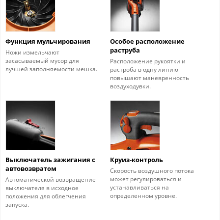
Функция мульчирования
Особое расположение
раструба
Ножи измельчают
засасываемый мусор для
Расположение рукоятки и
лучшей заполняемости мешка.
растроба в одну линию
повышают маневренность
воздуходувки.
Выключатель зажигания с
Круиз-контроль
автовозвратом
Скорость воздушного потока
может регулироваться и
Автоматической возвращение
устанавливаться на
выключателя в исходное
определенном уровне.
положения для облегчения
запуска.