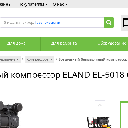
азины
Покупателям
О нас
Я ищу, например,
Газонокосилки
В
Пн
Для дома
Для ремонта
Оборудование
Сб
Вс
С
удование
Компрессоры
Воздушный безмасляный компрессор 
+3
+3
й компрессор ELAND EL-5018 
М
А
К