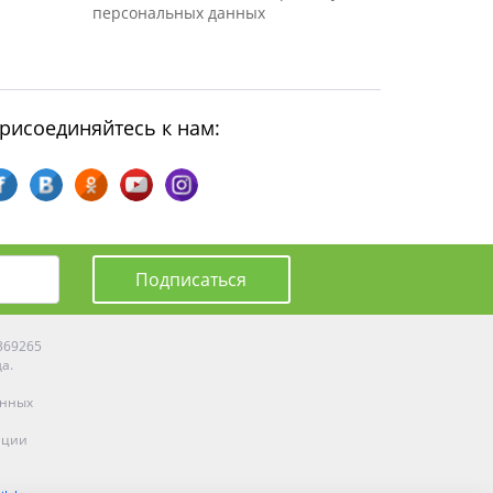
персональных данных
рисоединяйтесь к нам:
Подписаться
0369265
да.
енных
ации