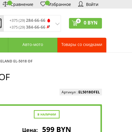
Сравнение
Избранное
Войти
284-66-66
+375 (29)
0
0
BYN
384-66-66
+375 (29)
ремя обработки звонков
:
 – Пт: 9:00—20:00
Авто-мото
Товары со скидками
: 10:00—18:00
: выходной
ервисный центр:
ELAND EL-5018 OF
75 (17) 388-66-33
75 (29) 828-07-62
OF
агазины «Удачник»
дреса СЦ «Удачник»
онтактная информация
Артикул :
EL5018OFEL
В НАЛИЧИИ
599
BYN
Цена: