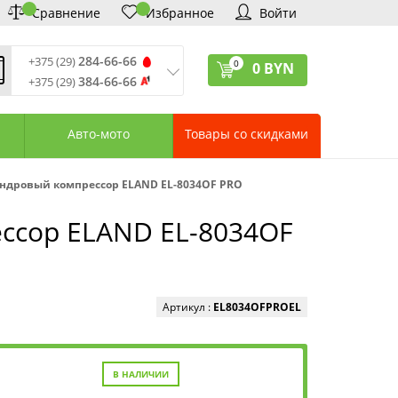
Сравнение
Избранное
Войти
284-66-66
+375 (29)
0
0
BYN
384-66-66
+375 (29)
ремя обработки звонков
:
 – Пт: 9:00—20:00
Авто-мото
Товары со скидками
: 10:00—18:00
: выходной
ервисный центр:
дровый компрессор ELAND EL-8034OF PRO
75 (17) 388-66-33
75 (29) 828-07-62
ссор ELAND EL-8034OF
агазины «Удачник»
дреса СЦ «Удачник»
онтактная информация
Артикул :
EL8034OFPROEL
В НАЛИЧИИ