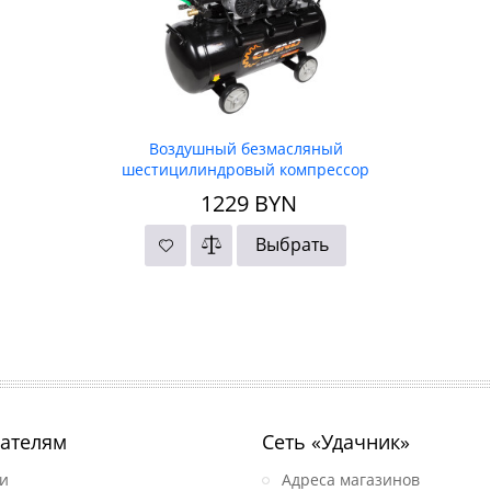
Воздушный безмасляный
шестицилиндровый компрессор
ELAND EL-8034OF PRO
1229
BYN
Выбрать
ателям
Сеть «Удачник»
и
Адреса магазинов