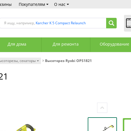
азины
Покупателям
О нас
Я ищу, например,
Karcher K 5 Compact Relaunch
В
Пн
Для дома
Для ремонта
Оборудование
Сб
Вс
С
ысоторезы, секаторы
Высоторез Ryobi OPS1821
+3
+3
21
М
А
К