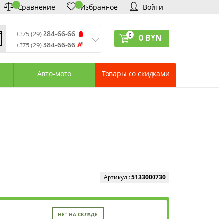
Сравнение
Избранное
Войти
284-66-66
+375 (29)
0
0
BYN
384-66-66
+375 (29)
ремя обработки звонков
:
 – Пт: 9:00—20:00
Авто-мото
Товары со скидками
: 10:00—18:00
: выходной
ервисный центр:
75 (17) 388-66-33
75 (29) 828-07-62
агазины «Удачник»
дреса СЦ «Удачник»
онтактная информация
Артикул :
5133000730
НЕТ НА СКЛАДЕ