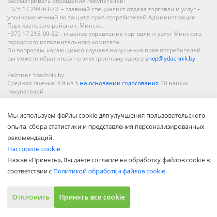
рассматривать обращения покупателей:
+375 17 294-63-73 – главный специалист отдела торговли и услуг –
уполномоченный по защите прав потребителей Администрации
Партизанского района г. Минска.
+375 17 218-00-82 – главное управление торговли и услуг Минского
городского исполнительного комитета.
По вопросам, касающимся случаев нарушения прав потребителей,
вы можете обратиться по электронному адресу
shop@ydachnik.by
Рейтинг Ydachnik.by
Средняя оценка:
4.9
из
5
на основании голосования
10
наших
покупателей
Наши магазины представлены в Минске, Бресте, Витебске, Гомеле,
Мы используем файлы cookie для улучшения пользовательского
Гродно, Могилеве, Бобруйске, Барановичах, Молодечно,
Новополоцке, Пинске, Солигорске. При заказе в интернет-магазине
опыта, сбора статистики и представления персонализированных
доставка осуществляется по всей Беларуси.
рекомендаций.
Настроить cookie.
Нажав «Принять», Вы даете согласие на обработку файлов cookie в
соответствии с
Политикой обработки файлов cookie
.
Отклонить
Принять все cookie
Показать полную версию
© ООО «Акватехнологии», 2002—2022