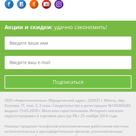
Акции и скидки:
удачно сэкономить!
Подписаться
ООО «Акватехнологии». Юридический адрес: 220037 г. Минск, пер.
Козлова, 7Г, пом. 2, 3 этаж. Свидетельство о регистрации №190369265
выдано 15.05.2009 г. Минским горисполкомом. Интернет-магазин
зарегистрирован в торговом реестре РБ с 25 ноября 2016 года.
Номера городских телефонов уполномоченных работников местных
исполнительных и распорядительных органов, уполномоченных