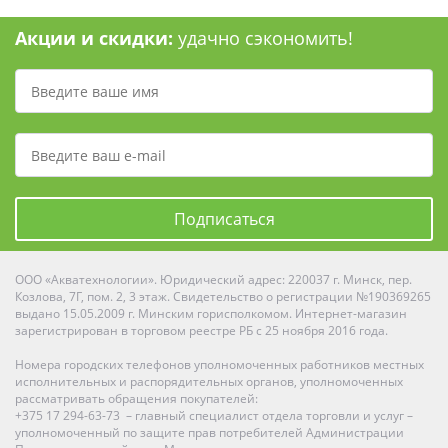
Акции и скидки:
удачно сэкономить!
Подписаться
ООО «Акватехнологии». Юридический адрес: 220037 г. Минск, пер.
Козлова, 7Г, пом. 2, 3 этаж. Свидетельство о регистрации №190369265
выдано 15.05.2009 г. Минским горисполкомом. Интернет-магазин
зарегистрирован в торговом реестре РБ с 25 ноября 2016 года.
Номера городских телефонов уполномоченных работников местных
исполнительных и распорядительных органов, уполномоченных
рассматривать обращения покупателей:
+375 17 294-63-73 – главный специалист отдела торговли и услуг –
уполномоченный по защите прав потребителей Администрации