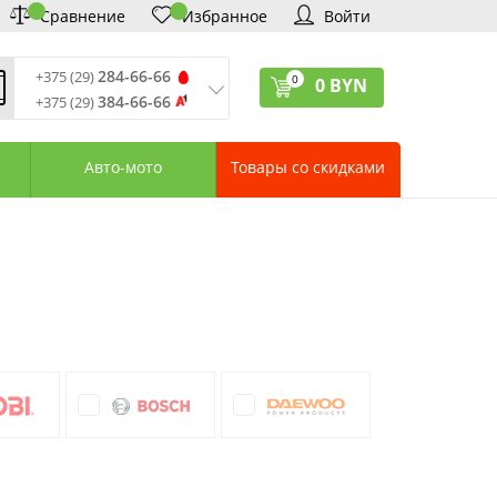
Сравнение
Избранное
Войти
284-66-66
+375 (29)
0
0
BYN
384-66-66
+375 (29)
ремя обработки звонков
:
 – Пт: 9:00—20:00
Авто-мото
Товары со скидками
: 10:00—18:00
: выходной
ервисный центр:
75 (17) 388-66-33
75 (29) 828-07-62
агазины «Удачник»
дреса СЦ «Удачник»
онтактная информация