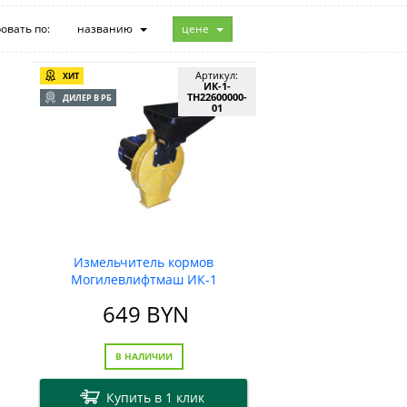
овать по:
названию
цене
Артикул:
ХИТ
ИК-1-
ТН22600000-
ДИЛЕР В РБ
01
Измельчитель кормов
Могилевлифтмаш ИК-1
649
BYN
В НАЛИЧИИ
Купить в 1 клик