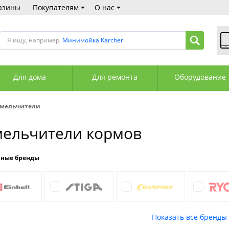
азины
Покупателям
О нас
Я ищу, например,
Минимойка Karcher
В
Пн
Для дома
Для ремонта
Оборудование
Сб
Вс
С
мельчители
+3
+3
ельчители кормов
М
А
К
рные бренды