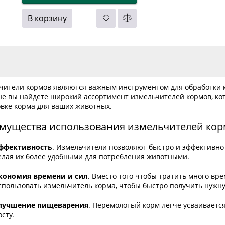
В корзину
чители кормов являются важным инструментом для обработки к
не вы найдете широкий ассортимент измельчителей кормов, кот
овке корма для ваших животных.
мущества использования измельчителей кор
ффективность
. Измельчители позволяют быстро и эффективно р
елая их более удобными для потребления животными.
кономия времени и сил
. Вместо того чтобы тратить много вр
спользовать измельчитель корма, чтобы быстро получить нужн
лучшение пищеварения
. Перемолотый корм легче усваивается
осту.