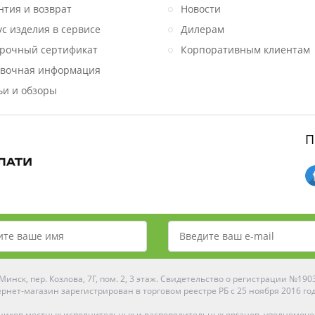
нтия и возврат
Новости
ус изделия в сервисе
Дилерам
рочный сертификат
Корпоративным клиентам
вочная информация
ьи и обзоры
П
инск, пер. Козлова, 7Г, пом. 2, 3 этаж. Свидетельство о регистрации №19
рнет-магазин зарегистрирован в торговом реестре РБ с 25 ноября 2016 го
ников местных исполнительных и распорядительных органов, уполномоч