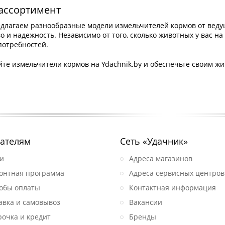
ассортимент
длагаем разнообразные модели измельчителей кормов от вед
о и надежность. Независимо от того, сколько животных у вас на
потребностей.
те измельчители кормов на Ydachnik.by и обеспечьте своим ж
ателям
Сеть «Удачник»
и
Адреса магазинов
онтная программа
Адреса сервисных центров
обы оплаты
Контактная информация
авка и самовывоз
Вакансии
рочка и кредит
Бренды