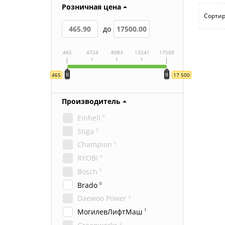
Розничная цена
Сортир
до
465
4724
8983
13241
17500
465
17 500
Производитель
Einhell
0
Stiga
0
Champion
0
RYOBI
0
Bosch
0
Brado
0
Daewoo Power
0
МогилевЛифтМаш
1
0