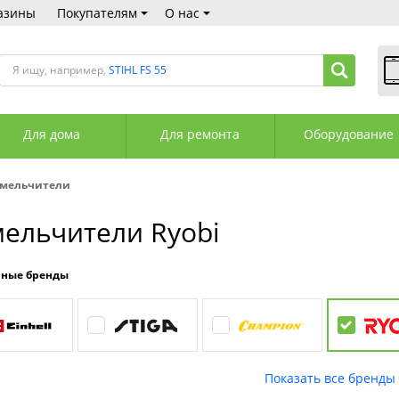
азины
Покупателям
О нас
Я ищу, например,
STIHL FS 55
В
Пн
Для дома
Для ремонта
Оборудование
Сб
Вс
С
мельчители
+3
+3
ельчители Ryobi
М
А
К
рные бренды