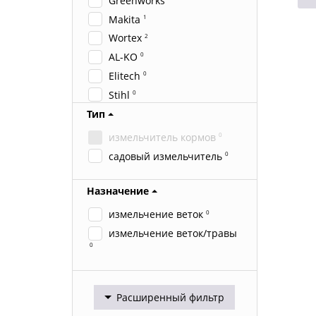
Greenworks
Makita
1
Wortex
2
AL-KO
0
Elitech
0
Stihl
0
Weibang
2
Тип
ZIGZAG
0
измельчитель кормов
0
садовый измельчитель
0
Назначение
измельчение веток
0
измельчение веток/травы
0
Расширенный фильтр