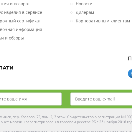
нтия и возврат
Новости
ус изделия в сервисе
Дилерам
рочный сертификат
Корпоративным клиентам
вочная информация
ьи и обзоры
П
инск, пер. Козлова, 7Г, пом. 2, 3 этаж. Свидетельство о регистрации №19
рнет-магазин зарегистрирован в торговом реестре РБ с 25 ноября 2016 го
ников местных исполнительных и распорядительных органов, уполномоч