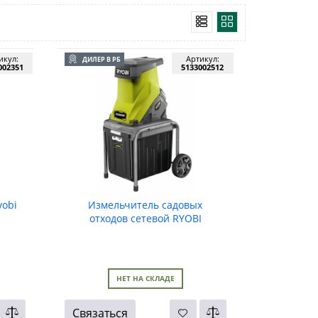
икул:
Артикул:
ДИЛЕР В РБ
002351
5133002512
yobi
Измельчитель садовых
отходов сетевой RYOBI
RSH2545B
НЕТ НА СКЛАДЕ
Связаться