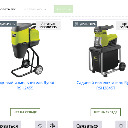
овать по:
названию
цене
Артикул:
Арт
ДИЛЕР В РБ
ДИЛЕР В РБ
5133001235
5133
адовый измельчитель Ryobi
Садовый измельчитель R
RSH2455
RSH2845T
НЕТ НА СКЛАДЕ
НЕТ НА СКЛАДЕ
вязаться
Связаться