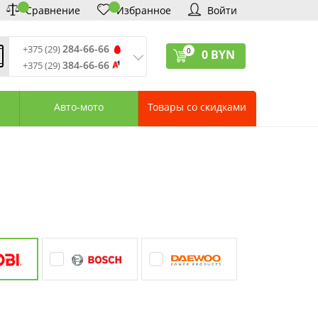
Сравнение
Избранное
Войти
284-66-66
+375 (29)
0
0
BYN
384-66-66
+375 (29)
ремя обработки звонков
:
 – Пт: 9:00—20:00
Авто-мото
Товары со скидками
: 10:00—18:00
: выходной
ервисный центр:
75 (17) 388-66-33
75 (29) 828-07-62
агазины «Удачник»
дреса СЦ «Удачник»
онтактная информация