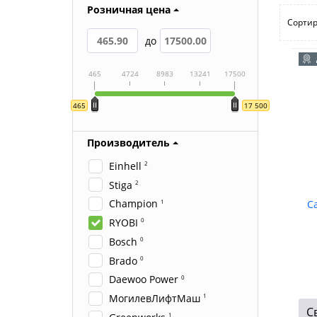
Розничная цена
Сортир
до
465
4724
8983
13241
17500
465
17 500
Производитель
Einhell
2
Stiga
2
Champion
1
С
RYOBI
0
Bosch
0
Brado
0
Daewoo Power
0
МогилевЛифтМаш
1
С
1