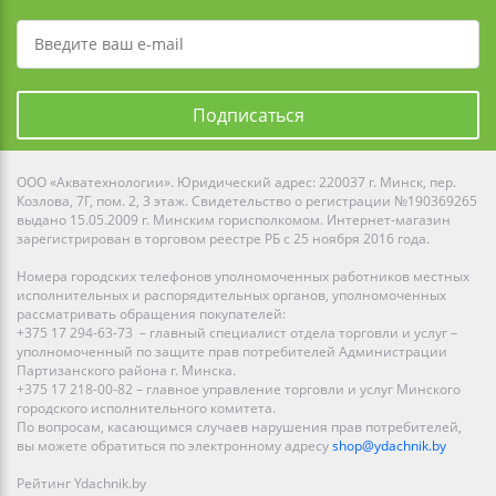
Подписаться
ООО «Акватехнологии». Юридический адрес: 220037 г. Минск, пер.
Козлова, 7Г, пом. 2, 3 этаж. Свидетельство о регистрации №190369265
выдано 15.05.2009 г. Минским горисполкомом. Интернет-магазин
зарегистрирован в торговом реестре РБ с 25 ноября 2016 года.
Номера городских телефонов уполномоченных работников местных
исполнительных и распорядительных органов, уполномоченных
рассматривать обращения покупателей:
+375 17 294-63-73 – главный специалист отдела торговли и услуг –
уполномоченный по защите прав потребителей Администрации
Партизанского района г. Минска.
+375 17 218-00-82 – главное управление торговли и услуг Минского
городского исполнительного комитета.
По вопросам, касающимся случаев нарушения прав потребителей,
вы можете обратиться по электронному адресу
shop@ydachnik.by
Рейтинг Ydachnik.by