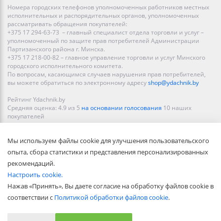
Номера городских телефонов уполномоченных работников местных
исполнительных и распорядительных органов, уполномоченных
рассматривать обращения покупателей:
+375 17 294-63-73 – главный специалист отдела торговли и услуг –
уполномоченный по защите прав потребителей Администрации
Партизанского района г. Минска.
+375 17 218-00-82 – главное управление торговли и услуг Минского
городского исполнительного комитета.
По вопросам, касающимся случаев нарушения прав потребителей,
вы можете обратиться по электронному адресу
shop@ydachnik.by
Рейтинг Ydachnik.by
Средняя оценка:
4.9
из
5
на основании голосования
10
наших
покупателей
Наши магазины представлены в Минске, Бресте, Витебске, Гомеле,
Мы используем файлы cookie для улучшения пользовательского
Гродно, Могилеве, Бобруйске, Барановичах, Молодечно,
Новополоцке, Пинске, Солигорске. При заказе в интернет-магазине
опыта, сбора статистики и представления персонализированных
доставка осуществляется по всей Беларуси.
рекомендаций.
Настроить cookie.
Нажав «Принять», Вы даете согласие на обработку файлов cookie в
соответствии с
Политикой обработки файлов cookie
.