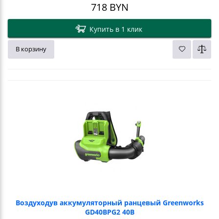
718
BYN
Купить в 1 клик
В корзину
Воздуходув аккумуляторный ранцевый Greenworks
GD40BPG2 40В