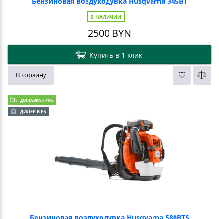
Бензиновая воздуходувка Husqvarna 345BT
В НАЛИЧИИ
2500
BYN
Купить в 1 клик
В корзину
ДОСТАВКА 0 РУБ.
ДИЛЕР В РБ
Бензиновая воздуходувка Husqvarna 580BTS