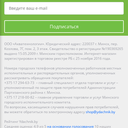
Подписаться
ООО «Акватехнологии». Юридический адрес: 220037 г. Минск, пер.
Козлова, 7Г, пом. 2, 3 этаж. Свидетельство о регистрации №190369265
выдано 15.05.2009 г. Минским горисполкомом. Интернет-магазин
зарегистрирован в торговом реестре РБ с 25 ноября 2016 года.
Номера городских телефонов уполномоченных работников местных
исполнительных и распорядительных органов, уполномоченных
рассматривать обращения покупателей:
+375 17 294-63-73 – главный специалист отдела торговли и услуг –
уполномоченный по защите прав потребителей Администрации
Партизанского района г. Минска.
+375 17 218-00-82 – главное управление торговли и услуг Минского
городского исполнительного комитета.
По вопросам, касающимся случаев нарушения прав потребителей,
вы можете обратиться по электронному адресу
shop@ydachnik.by
Рейтинг Ydachnik.by
Средняя оценка:
4.9
из
5
на основании голосования
10
наших