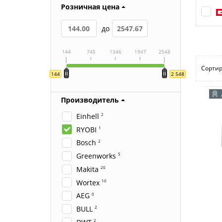
Розничная цена
до
144
745
1346
1947
2548
Сортир
144
2 548
Производитель
Einhell
2
RYOBI
1
Bosch
2
Greenworks
5
Makita
20
Wortex
10
AEG
0
BULL
2
2