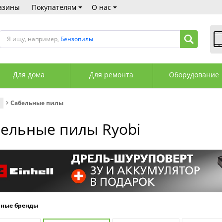
азины
Покупателям
О нас
Я ищу, например,
Бензопилы
В
Пн
Для дома
Для ремонта
Оборудование
Сб
Вс
С
Сабельные пилы
+3
+3
ельные пилы Ryobi
М
А
К
рные бренды