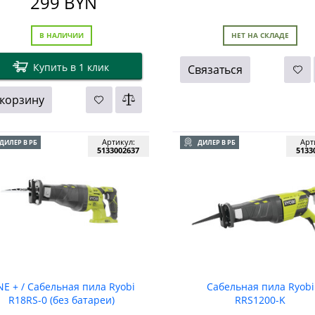
299
BYN
В НАЛИЧИИ
НЕТ НА СКЛАДЕ
Купить в 1 клик
Связаться
 корзину
Артикул:
Арт
ДИЛЕР В РБ
ДИЛЕР В РБ
5133002637
5133
E + / Сабельная пила Ryobi
Сабельная пила Ryobi
R18RS-0 (без батареи)
RRS1200-K