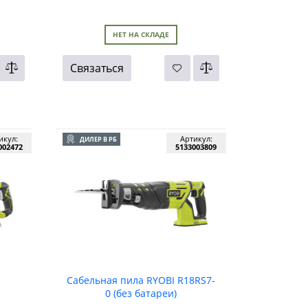
НЕТ НА СКЛАДЕ
Связаться
икул:
Артикул:
ДИЛЕР В РБ
002472
5133003809
Сабельная пила RYOBI R18RS7-
0 (без батареи)