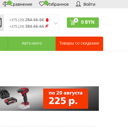
Сравнение
Избранное
Войти
284-66-66
+375 (29)
0
0
BYN
384-66-66
+375 (29)
ремя обработки звонков
:
 – Пт: 9:00—20:00
Авто-мото
Товары со скидками
: 10:00—18:00
: выходной
ервисный центр:
75 (17) 388-66-33
75 (29) 828-07-62
агазины «Удачник»
дреса СЦ «Удачник»
онтактная информация