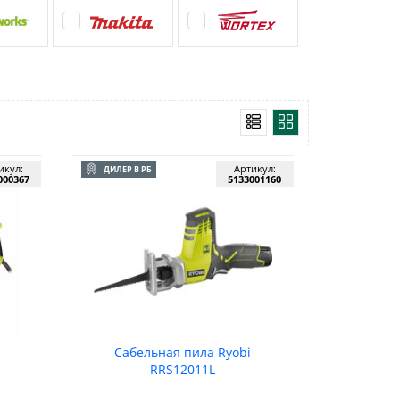
икул:
Артикул:
ДИЛЕР В РБ
000367
5133001160
Сабельная пила Ryobi
RRS12011L