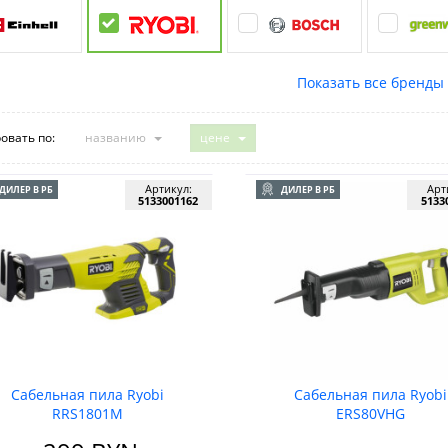
овать по:
названию
цене
Артикул:
Арт
ДИЛЕР В РБ
ДИЛЕР В РБ
5133001162
5133
Сабельная пила Ryobi
Сабельная пила Ryobi
RRS1801M
ERS80VHG