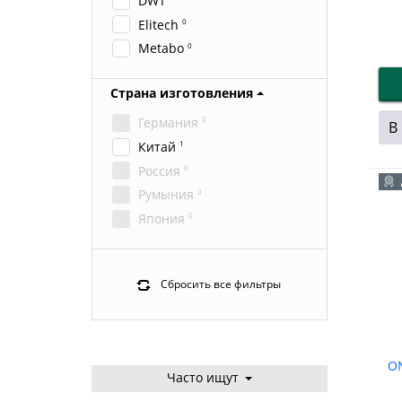
DWT
Elitech
0
Metabo
0
Страна изготовления
Германия
0
В
Китай
1
Россия
0
Румыния
0
Япония
0
Сбросить все фильтры
ON
Часто ищут