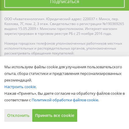
Подписаться
ООО «Акватехнологии». Юридический адрес: 220037 г. Минск, пер.
Козлова, 7Г, пом. 2, 3 этаж. Свидетельство о регистрации №190369265
выдано 15.05.2009 г. Минским горисполкомом. Интернет-магазин
зарегистрирован в торговом реестре РБ с 25 ноября 2016 года.
Номера городских телефонов уполномоченных работников местных
исполнительных и распорядительных органов, уполномоченных
рассматривать обращения покупателей:
+375 17 294-63-73 – главный специалист отдела торговли и услуг –
уполномоченный по защите прав потребителей Администрации
Мы используем файлы cookie для улучшения пользовательского
Партизанского района г. Минска.
+375 17 218-00-82 – главное управление торговли и услуг Минского
опыта, сбора статистики и представления персонализированных
городского исполнительного комитета.
рекомендаций.
По вопросам, касающимся случаев нарушения прав потребителей,
Настроить cookie.
вы можете обратиться по электронному адресу
shop@ydachnik.by
Нажав «Принять», Вы даете согласие на обработку файлов cookie в
Рейтинг Ydachnik.by
соответствии с
Политикой обработки файлов cookie
.
Средняя оценка:
4.9
из
5
на основании голосования
10
наших
покупателей
Отклонить
Принять все cookie
Наши магазины представлены в Минске, Бресте, Витебске, Гомеле,
Гродно, Могилеве, Бобруйске, Барановичах, Молодечно,
Новополоцке, Пинске, Солигорске. При заказе в интернет-магазине