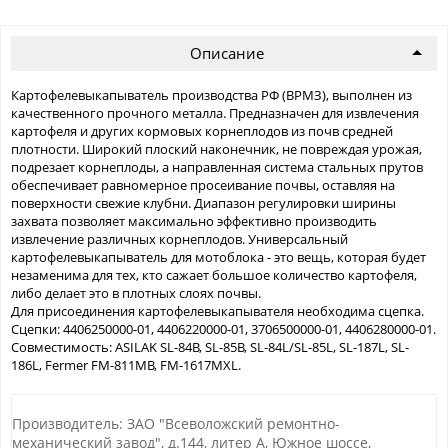
Описание
Картофелевыкапыватель производства РФ (ВРМЗ), выполнен из
качественного прочного металла. Предназначен для извлечения
картофеля и других кормовых корнеплодов из почв средней
плотности. Широкий плоский наконечник, не повреждая урожая,
подрезает корнеплоды, а направленная система стальных прутов
обеспечивает равномерное просеивание почвы, оставляя на
поверхности свежие клубни. Диапазон регулировки ширины
захвата позволяет максимально эффективно производить
извлечение различных корнеплодов. Универсальный
картофелевыкапыватель для мотоблока - это вещь, которая будет
незаменима для тех, кто сажает большое количество картофеля,
либо делает это в плотных слоях почвы.
Для присоединения картофелевыкапывателя необходима сцепка.
Сцепки: 4406250000-01, 4406220000-01, 3706500000-01, 4406280000-01.
Совместимость: ASILAK SL-84B, SL-85B, SL-84L/SL-85L, SL-187L, SL-
186L, Fermer FM-811MB, FM-1617MXL.
Производитель: ЗАО "Всеволожский ремонтно-
механический завод", д.144, литер А, Южное шоссе,