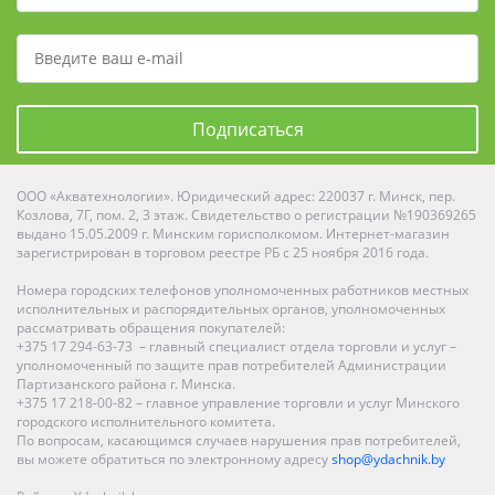
Подписаться
ООО «Акватехнологии». Юридический адрес: 220037 г. Минск, пер.
Козлова, 7Г, пом. 2, 3 этаж. Свидетельство о регистрации №190369265
выдано 15.05.2009 г. Минским горисполкомом. Интернет-магазин
зарегистрирован в торговом реестре РБ с 25 ноября 2016 года.
Номера городских телефонов уполномоченных работников местных
исполнительных и распорядительных органов, уполномоченных
рассматривать обращения покупателей:
+375 17 294-63-73 – главный специалист отдела торговли и услуг –
уполномоченный по защите прав потребителей Администрации
Партизанского района г. Минска.
+375 17 218-00-82 – главное управление торговли и услуг Минского
городского исполнительного комитета.
По вопросам, касающимся случаев нарушения прав потребителей,
вы можете обратиться по электронному адресу
shop@ydachnik.by