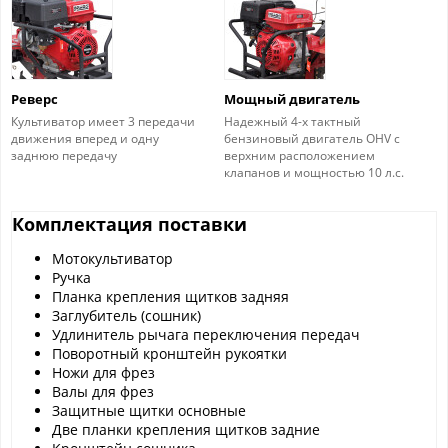
Реверс
Мощный двигатель
Культиватор имеет 3 передачи
Надежный 4-х тактный
движения вперед и одну
бензиновый двигатель OHV с
заднюю передачу
верхним расположением
клапанов и мощностью 10 л.с.
Комплектация поставки
Мотокультиватор
Ручка
Планка крепления щитков задняя
Заглубитель (сошник)
Удлинитель рычага переключения передач
Поворотный кронштейн рукоятки
Ножи для фрез
Валы для фрез
Защитные щитки основные
Две планки крепления щитков задние