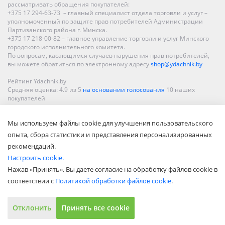
рассматривать обращения покупателей:
+375 17 294-63-73 – главный специалист отдела торговли и услуг –
уполномоченный по защите прав потребителей Администрации
Партизанского района г. Минска.
+375 17 218-00-82 – главное управление торговли и услуг Минского
городского исполнительного комитета.
По вопросам, касающимся случаев нарушения прав потребителей,
вы можете обратиться по электронному адресу
shop@ydachnik.by
Рейтинг Ydachnik.by
Средняя оценка:
4.9
из
5
на основании голосования
10
наших
покупателей
Наши магазины представлены в Минске, Бресте, Витебске, Гомеле,
Мы используем файлы cookie для улучшения пользовательского
Гродно, Могилеве, Бобруйске, Барановичах, Молодечно,
Новополоцке, Пинске, Солигорске. При заказе в интернет-магазине
опыта, сбора статистики и представления персонализированных
доставка осуществляется по всей Беларуси.
рекомендаций.
Настроить cookie.
Нажав «Принять», Вы даете согласие на обработку файлов cookie в
соответствии с
Политикой обработки файлов cookie
.
Отклонить
Принять все cookie
Показать полную версию
© ООО «Акватехнологии», 2002—2022