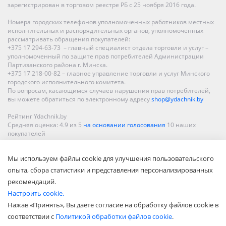
зарегистрирован в торговом реестре РБ с 25 ноября 2016 года.
Номера городских телефонов уполномоченных работников местных
исполнительных и распорядительных органов, уполномоченных
рассматривать обращения покупателей:
+375 17 294-63-73 – главный специалист отдела торговли и услуг –
уполномоченный по защите прав потребителей Администрации
Партизанского района г. Минска.
+375 17 218-00-82 – главное управление торговли и услуг Минского
городского исполнительного комитета.
По вопросам, касающимся случаев нарушения прав потребителей,
вы можете обратиться по электронному адресу
shop@ydachnik.by
Рейтинг Ydachnik.by
Средняя оценка:
4.9
из
5
на основании голосования
10
наших
покупателей
Наши магазины представлены в Минске, Бресте, Витебске, Гомеле,
Мы используем файлы cookie для улучшения пользовательского
Гродно, Могилеве, Бобруйске, Барановичах, Молодечно,
Новополоцке, Пинске, Солигорске. При заказе в интернет-магазине
опыта, сбора статистики и представления персонализированных
доставка осуществляется по всей Беларуси.
рекомендаций.
Настроить cookie.
Нажав «Принять», Вы даете согласие на обработку файлов cookie в
соответствии с
Политикой обработки файлов cookie
.