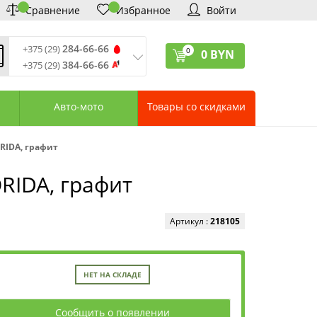
Сравнение
Избранное
Войти
284-66-66
+375 (29)
0
0
BYN
384-66-66
+375 (29)
ремя обработки звонков
:
 – Пт: 9:00—20:00
Авто-мото
Товары со скидками
: 10:00—18:00
: выходной
ервисный центр:
ORIDA, графит
75 (17) 388-66-33
75 (29) 828-07-62
ORIDA, графит
агазины «Удачник»
дреса СЦ «Удачник»
онтактная информация
Артикул :
218105
НЕТ НА СКЛАДЕ
Сообщить о появлении