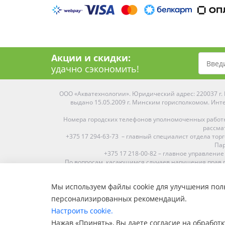
Акции и скидки:
удачно сэкономить!
ООО «Акватехнологии». Юридический адрес: 220037 г. М
выдано 15.05.2009 г. Минским горисполкомом. Инте
Номера городских телефонов уполномоченных работ
рассма
+375 17 294-63-73 – главный специалист отдела то
Пар
+375 17 218-00-82 – главное управление
По вопросам, касающимся случаев нарушения прав п
Мы используем файлы cookie для улучшения поль
Средняя оценка:
4.9
из
5
персонализированных рекомендаций.
Наши магазины представлены в Минске, Бресте, Витебс
Настроить cookie.
Пинске, Солигорске. При заказе в 
Нажав «Принять», Вы даете согласие на обработк