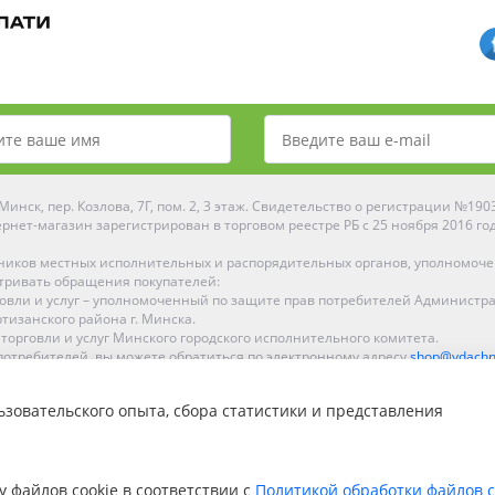
инск, пер. Козлова, 7Г, пом. 2, 3 этаж. Свидетельство о регистрации №19
рнет-магазин зарегистрирован в торговом реестре РБ с 25 ноября 2016 го
ников местных исполнительных и распорядительных органов, уполномоч
тривать обращения покупателей:
рговли и услуг – уполномоченный по защите прав потребителей Администр
тизанского района г. Минска.
 торговли и услуг Минского городского исполнительного комитета.
отребителей, вы можете обратиться по электронному адресу
shop@ydachn
Рейтинг Ydachnik.by
зовательского опыта, сбора статистики и представления
на основании голосования
10
наших покупателей
ке, Гомеле, Гродно, Могилеве, Бобруйске, Барановичах, Молодечно, Новоп
интернет-магазине доставка осуществляется по всей Беларуси.
у файлов cookie в соответствии с
Политикой обработки файлов c