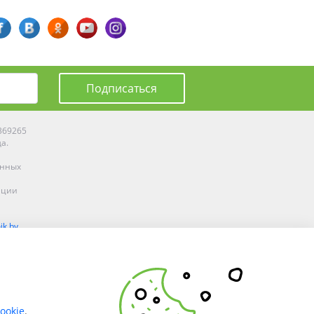
Подписаться
0369265
да.
енных
ации
ik.by
олоцке,
ookie
.