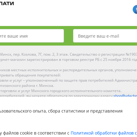
инск, пер. Козлова, 7Г, пом. 2, 3 этаж. Свидетельство о регистрации №19
рнет-магазин зарегистрирован в торговом реестре РБ с 25 ноября 2016 го
ников местных исполнительных и распорядительных органов, уполномоч
тривать обращения покупателей:
рговли и услуг – уполномоченный по защите прав потребителей Администр
тизанского района г. Минска.
 торговли и услуг Минского городского исполнительного комитета.
отребителей, вы можете обратиться по электронному адресу
shop@ydachn
Рейтинг Ydachnik.by
зовательского опыта, сбора статистики и представления
на основании голосования
10
наших покупателей
ке, Гомеле, Гродно, Могилеве, Бобруйске, Барановичах, Молодечно, Новоп
интернет-магазине доставка осуществляется по всей Беларуси.
у файлов cookie в соответствии с
Политикой обработки файлов c