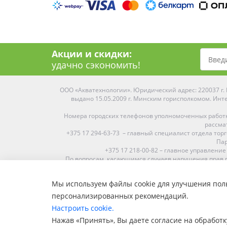
Акции и скидки:
удачно сэкономить!
ООО «Акватехнологии». Юридический адрес: 220037 г. М
выдано 15.05.2009 г. Минским горисполкомом. Инте
Номера городских телефонов уполномоченных работ
рассма
+375 17 294-63-73 – главный специалист отдела то
Пар
+375 17 218-00-82 – главное управление
По вопросам, касающимся случаев нарушения прав п
Мы используем файлы cookie для улучшения поль
Средняя оценка:
4.9
из
5
персонализированных рекомендаций.
Наши магазины представлены в Минске, Бресте, Витебс
Настроить cookie.
Пинске, Солигорске. При заказе в 
Нажав «Принять», Вы даете согласие на обработк