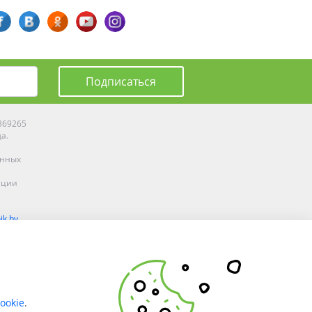
Подписаться
0369265
да.
енных
ации
ik.by
олоцке,
ookie
.