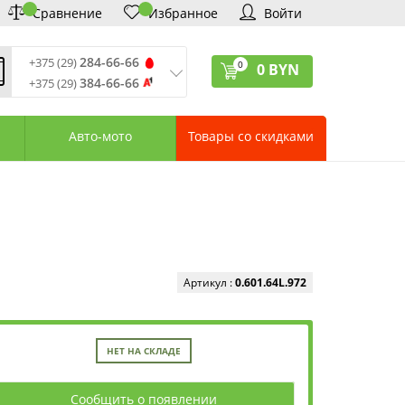
Сравнение
Избранное
Войти
284-66-66
+375 (29)
0
0
BYN
384-66-66
+375 (29)
ремя обработки звонков
:
 – Пт: 9:00—20:00
Авто-мото
Товары со скидками
: 10:00—18:00
: выходной
ервисный центр:
75 (17) 388-66-33
75 (29) 828-07-62
агазины «Удачник»
дреса СЦ «Удачник»
онтактная информация
Артикул :
0.601.64L.972
НЕТ НА СКЛАДЕ
Сообщить о появлении