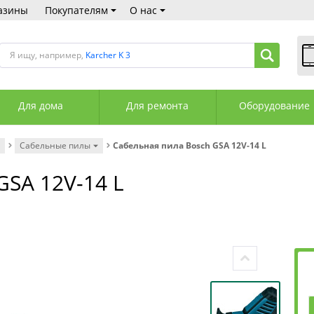
азины
Покупателям
О нас
Я ищу, например,
Karcher K 3
В
Пн
Для дома
Для ремонта
Оборудование
Сб
Вс
С
Сабельные пилы
Сабельная пила Bosch GSA 12V-14 L
+3
+3
GSA 12V-14 L
М
А
К