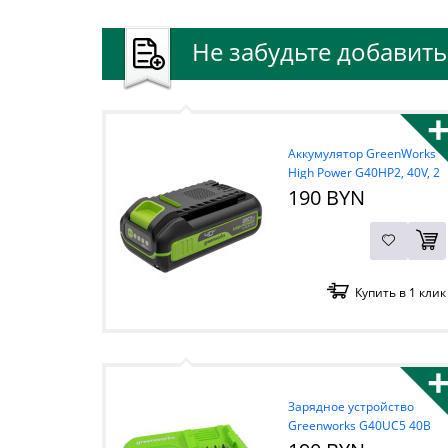
Не забудьте добавить 
Аккумулятор GreenWorks
High Power G40HP2, 40V, 2
А/ч Li-ion
190 BYN
Купить в 1 клик
Зарядное устройство
Greenworks G40UC5 40В
5А