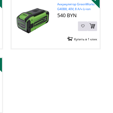
Аккумулятор GreenWorks
G40B8, 40V, 8 А/ч Li-ion
540 BYN
Купить в 1 клик
+