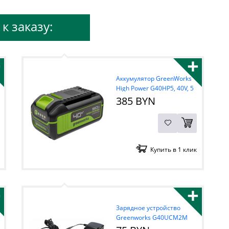
к заказу:
+
+
Аккумулятор GreenWorks
High Power G40HP5, 40V, 5
А/ч Li-ion
385 BYN
Купить в 1 клик
+
+
Зарядное устройство
Greenworks G40UCM2M
40В