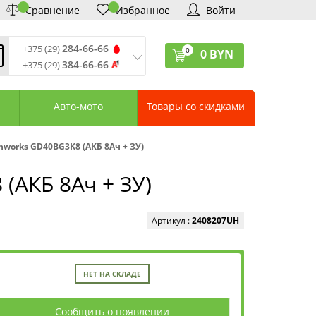
Сравнение
Избранное
Войти
284-66-66
+375 (29)
0
0
BYN
384-66-66
+375 (29)
ремя обработки звонков
:
 – Пт: 9:00—20:00
Авто-мото
Товары со скидками
: 10:00—18:00
: выходной
ервисный центр:
works GD40BG3K8 (АКБ 8Ач + ЗУ)
75 (17) 388-66-33
75 (29) 828-07-62
(АКБ 8Ач + ЗУ)
агазины «Удачник»
дреса СЦ «Удачник»
онтактная информация
Артикул :
2408207UH
НЕТ НА СКЛАДЕ
Сообщить о появлении