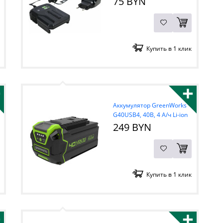
75 BYN
Купить в 1 клик
+
+
Аккумулятор GreenWorks
G40USB4, 40В, 4 А/ч Li-ion
с USB разъемом
249 BYN
Купить в 1 клик
+
+