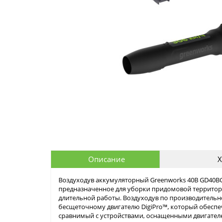
Описание
Х
Воздуходув аккумуляторный Greenworks 40В GD40BG3
предназначенное для уборки придомовой территории 
длительной работы. Воздуходув по производительн
бесщеточному двигателю DigiPro™, который обеспе
сравнимый с устройствами, оснащенными двигателем