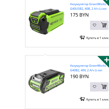
Аккумулятор GreenWorks
G40USB2, 40В, 2 А/ч Li-ion
с USB разъемом
175 BYN
Купить в 1 клик
Аккумулятор GreenWorks
G40B2, 40V, 2 А/ч Li-ion
190 BYN
Купить в 1 клик